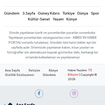
Gündem
3.Sayfa
Güney Kıbrıs
Türkiye
Dünya
Spor
Kültür-Sanat
Yaşam
Künye
Sitede yayınlanan içerik ve yorumlardan yazarları sorumludur.
Yayınlanan yorumlardan vatangazetesi.com - KIBRIS'IN HABER
PORTALI sorumlu tutulamaz. Sitedeki tüm harici linkler ayrı bir
sayfada açılır. Sitemizde yayınlanan haber, köşe yazıları ve
fotoğraflar izin alınmaksızın kaynak gösterilse dahi, herhangi bir
ortamda kullanılamaz ve yayınlanamaz
Haber Yazılımı:
TE
Ana Sayfa
İletişim
Künye
Bilişim
| Copyright ©
Gizlilik Sözleşmesi
Gündem
2026
Ana Sayfa