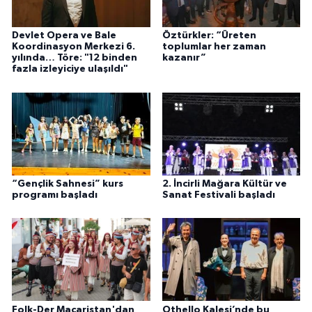
Devlet Opera ve Bale
Öztürkler: “Üreten
Koordinasyon Merkezi 6.
toplumlar her zaman
yılında… Töre: "12 binden
kazanır”
fazla izleyiciye ulaşıldı"
“Gençlik Sahnesi” kurs
2. İncirli Mağara Kültür ve
programı başladı
Sanat Festivali başladı
Folk-Der Macaristan'dan
Othello Kalesi’nde bu