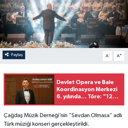
Paylaş
-
+
A
A
Devlet Opera ve Bale
Koordinasyon Merkezi
6. yılında… Töre: "12
binden fazla izleyiciye
ulaşıldı"
Çağdaş Müzik Derneği’nin “Sevdan Olmasa” adlı
Türk müziği konseri gerçekleştirildi.