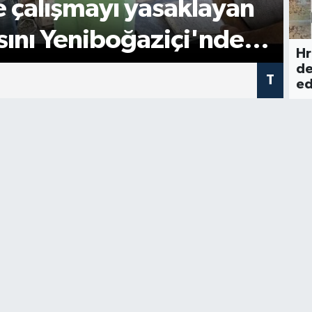
 çalışmayı yasaklayan
3
ını Yeniboğaziçi'nde
1
Hr
de
T
ed