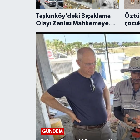
Taşkınköy’deki Bıçaklama
Öztür
Olayı Zanlısı Mahkemeye
çocuk
Çıkarıldı
güçlü
GÜNDEM