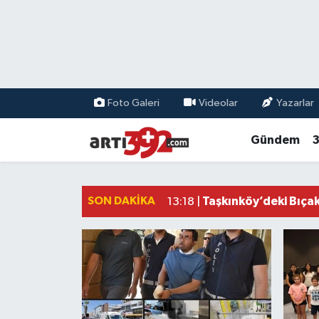
Foto Galeri
Videolar
Yazarlar
Gündem
3
vatangazetesi.com - KIB
SON DAKIKA
Taşkınköy’deki Bıça
13:18 |