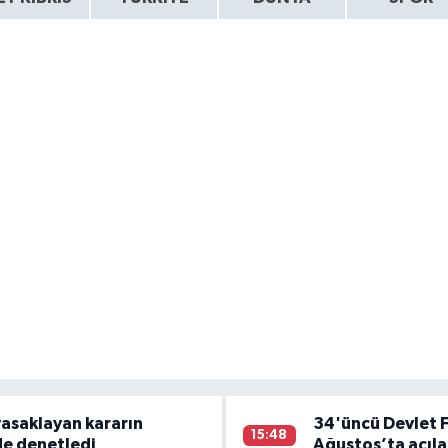
yasaklayan kararın
34'üncü Devlet F
15:48
de denetledi
Ağustos’ta açıl