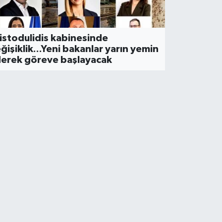
4'üncü Devlet Fotoğraf Yarı
9 Ağustos’ta açılacak
istodulidis kabinesinde
ğişiklik...Yeni bakanlar yarın yemin
erek göreve başlayacak