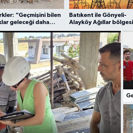
kler: “Geçmişini bilen
Batıkent ile Gönyeli-
lar geleceği daha
Alayköy Ağıllar bölges
 inşa eder”
yarın 6 saatlik elektrik
kesintisi…
Ge
G