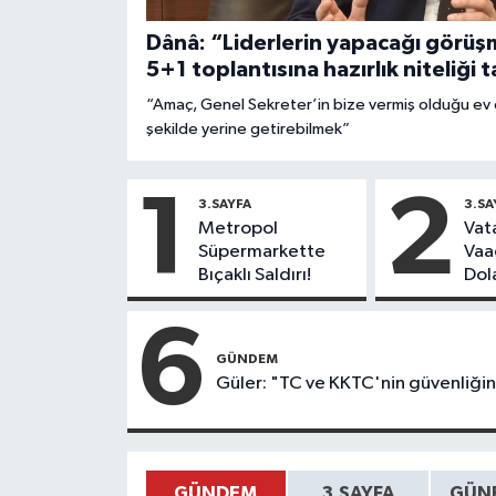
Dânâ: “Liderlerin yapacağı görüşm
5+1 toplantısına hazırlık niteliği 
“Amaç, Genel Sekreter’in bize vermiş olduğu ev 
şekilde yerine getirebilmek”
1
2
3.SAYFA
3.SA
Metropol
Vat
Süpermarkette
Vaa
Bıçaklı Saldırı!
Dola
Yap
56 S
6
GÜNDEM
Güler: "TC ve KKTC'nin güvenliğin
GÜNDEM
3.SAYFA
GÜNE