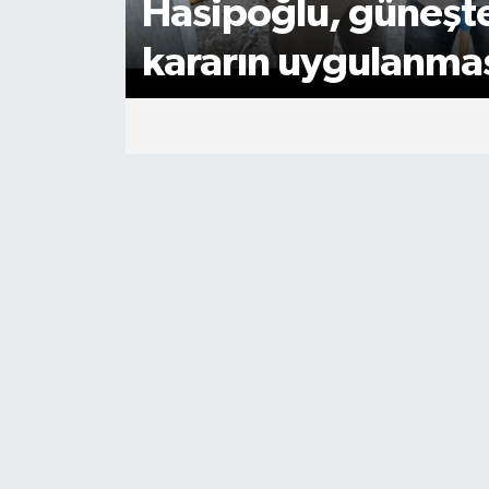
Hasipoğlu, güneşte
kararın uygulanmas
denetledi