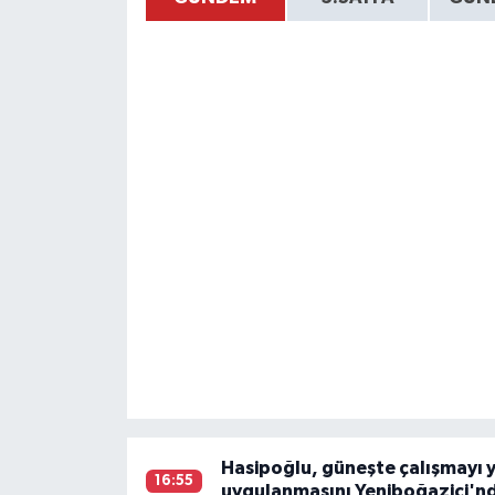
Hasipoğlu, güneşte çalışmayı 
16:55
uygulanmasını Yeniboğaziçi'n