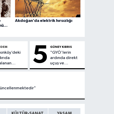
e
Akdoğan’da elektrik hırsızlığı
nü
cak
5
NDEM
GÜNEY KIBRIS
kınköy’deki
"GYÖ'lerin
dırıda
ardında direkt
alanan
uçuş ve
.’nın durumu
doğrudan
diyetini
ticaret gizli"
uyor
 güncellenmektedir"
KÜLTÜR-SANAT
YAŞAM