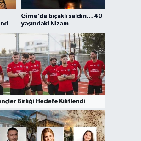
Girne’de bıçaklı saldırı… 40
inde
yaşındaki Nizam
Allanazarov hayatını
kaybetti
nçler Birliği Hedefe Kilitlendi
ÜNDEM