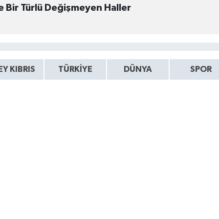
Ülkemiz Siyaseitnde Bir Türlü Değişmeyen Haller
Y KIBRIS
TÜRKIYE
DÜNYA
SPOR