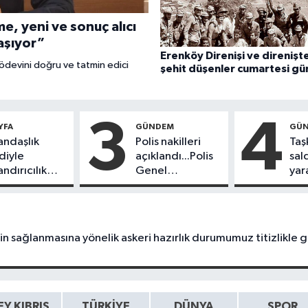
e, yeni ve sonuç alıcı
taşıyor”
Erenköy Direnişi ve direnişt
ödevini doğru ve tatmin edici
şehit düşenler cumartesi gü
düzenlenecek törenle anıla
3
4
YFA
GÜNDEM
GÜ
andaşlık
Polis nakilleri
Taş
diyle
açıklandı...Polis
sal
ndırıcılık
Genel
yar
an Zamlının
Müdürlüğü'nde
Z.A
abıkası Çıktı
5 müdür ve 142
cid
personelin
kor
görev yeri
in sağlanmasına yönelik askeri hazırlık durumumuz titizlikle
değiştirildi
Y KIBRIS
TÜRKIYE
DÜNYA
SPOR