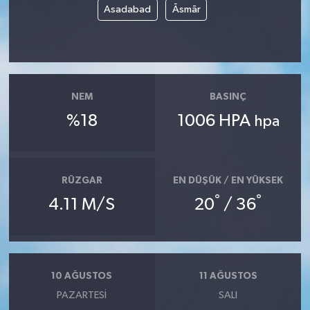
Asadabad
Āsmār
NEM
BASINÇ
%18
1006 HPA
hpa
RÜZGAR
EN DÜŞÜK / EN YÜKSEK
°
°
4.11 M/S
20
/ 36
10 AĞUSTOS
11 AĞUSTOS
PAZARTESI
SALI