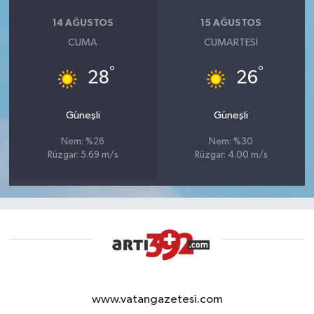
14 AĞUSTOS
15 AĞUSTOS
CUMA
CUMARTESI
°
°
28
26
Güneşli
Güneşli
Nem: %26
Nem: %30
Rüzgar: 5.69 m/s
Rüzgar: 4.00 m/s
www.vatangazetesi.com