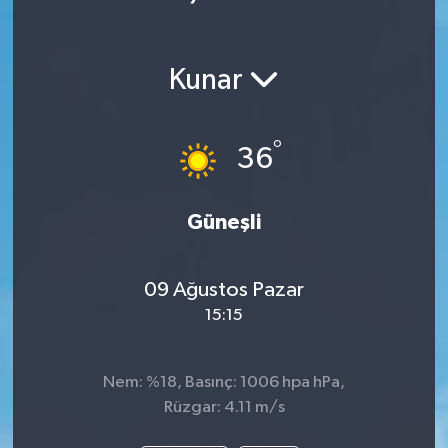
Kunar
°
36
Güneşli
09 Ağustos Pazar
15:15
Nem: %18, Basınç: 1006 hpa hPa,
Rüzgar: 4.11 m/s