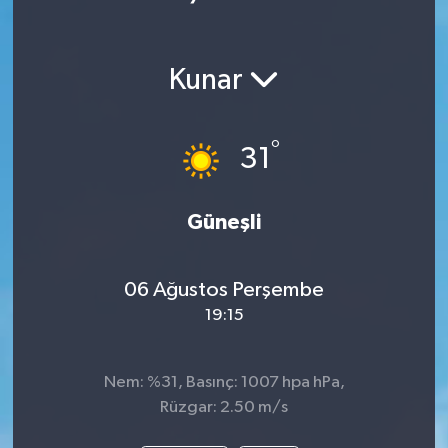
Kunar
°
31
Güneşli
06 Ağustos Perşembe
19:15
Nem: %31, Basınç: 1007 hpa hPa,
Rüzgar: 2.50 m/s