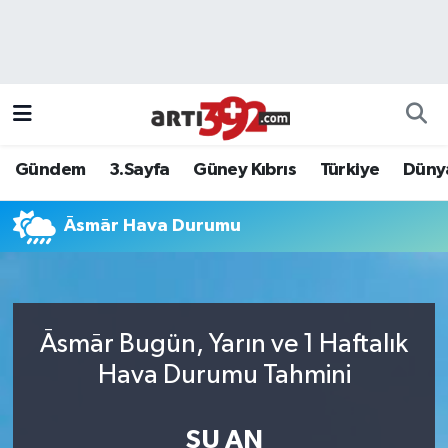
Gündem
3.Sayfa
Güney Kıbrıs
Türkiye
Düny
Āsmār Hava Durumu
Āsmār Bugün, Yarın ve 1 Haftalık
Hava Durumu Tahmini
ŞU AN