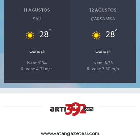
11 AĞUSTOS
12 AĞUSTOS
SALI
ÇARŞAMBA
°
°
28
28
Güneşli
Güneşli
Nem: %34
Nem: %33
Rüzgar: 4.31 m/s
Rüzgar: 3.50 m/s
www.vatangazetesi.com