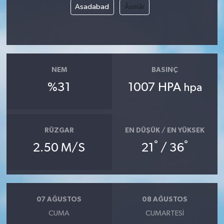
Asadabad
Āsmār
NEM
BASINÇ
%31
1007 HPA
hpa
RÜZGAR
EN DÜŞÜK / EN YÜKSEK
°
°
2.50 M/S
21
/ 36
07 AĞUSTOS
08 AĞUSTOS
CUMA
CUMARTESI