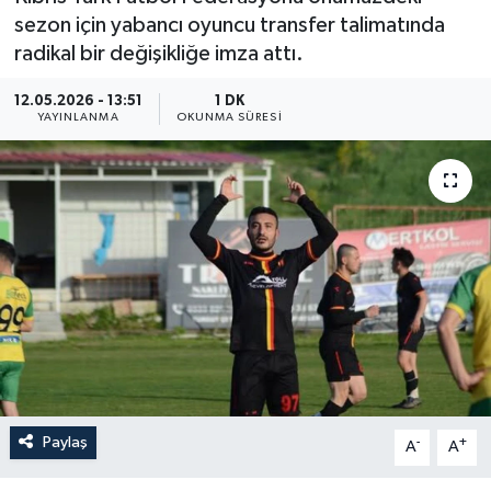
sezon için yabancı oyuncu transfer talimatında
radikal bir değişikliğe imza attı.
12.05.2026 - 13:51
1 DK
YAYINLANMA
OKUNMA SÜRESI
Paylaş
-
+
A
A