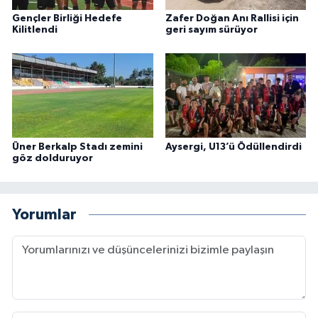
Gençler Birliği Hedefe
Zafer Doğan Anı Rallisi için
Kilitlendi
geri sayım sürüyor
Üner Berkalp Stadı zemini
Aysergi, U13’ü Ödüllendirdi
göz dolduruyor
Yorumlar