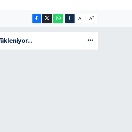
-
+
A
A
ükleniyor...