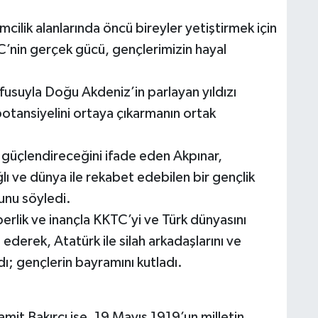
imcilik alanlarında öncü bireyler yetiştirmek için
TC’nin gerçek gücü, gençlerimizin hayal
usuyla Doğu Akdeniz’in parlayan yıldızı
otansiyelini ortaya çıkarmanın ortak
i güçlendireceğini ifade eden Akpınar,
lı ve dünya ile rekabet edebilen bir gençlik
unu söyledi.
berlik ve inançla KKTC’yi ve Türk dünyasını
 ederek, Atatürk ile silah arkadaşlarını ve
dı; gençlerin bayramını kutladı.
it Bakırcı ise, 19 Mayıs 1919’un milletin