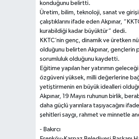
konduğunu belirtti.
Üretim, bilim, teknoloji, sanat ve giriş
çalıştıklarını ifade eden Akpınar, “KK
kurabildiği kadar büyüktür” dedi.
KKTC’nin genç, dinamik ve üretken nüf
olduğunu belirten Akpınar, gençlerin p
sorumluluk olduğunu kaydetti.
Eğitime yapılan her yatırımın geleceğ
özgüveni yüksek, milli değerlerine bağ
yetiştirmenin en büyük idealleri olduğ
Akpınar, 19 Mayıs ruhunun birlik, bera
daha güçlü yarınlara taşıyacağını ifade
şehitleri saygı, rahmet ve minnetle an
- Bakırcı
Erenköy-Karpaz Belediyesi Başkanı Ham