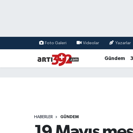
Foto Galeri
Videolar
Yazarlar
Gündem
3
HABERLER
GÜNDEM
19 Mayıs mesa