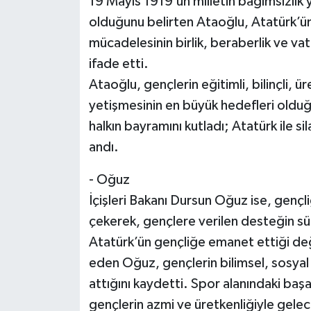
19 Mayıs 1919’un milletin bağımsızlık 
olduğunu belirten Ataoğlu, Atatürk’ün
mücadelesinin birlik, beraberlik ve vat
ifade etti.
Ataoğlu, gençlerin eğitimli, bilinçli, ü
yetişmesinin en büyük hedefleri olduğ
halkın bayramını kutladı; Atatürk ile s
andı.
- Oğuz
İçişleri Bakanı Dursun Oğuz ise, gençl
çekerek, gençlere verilen desteğin sür
Atatürk’ün gençliğe emanet ettiği değ
eden Oğuz, gençlerin bilimsel, sosyal 
attığını kaydetti. Spor alanındaki baş
gençlerin azmi ve üretkenliğiyle gele