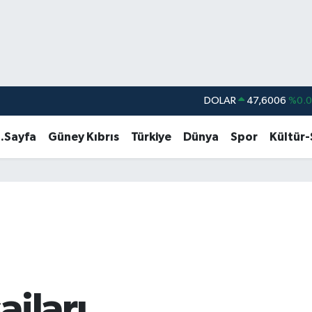
DOLAR
47,6006
%0.
EURO
55,0250
%0.
.Sayfa
Güney Kıbrıs
Türkiye
Dünya
Spor
Kültür
STERLİN
64,2398
%0
GRAM ALTIN
6500.87
%0.
BİST100
13.799
%7
BITCOIN
64.643,95
%0.
jları...