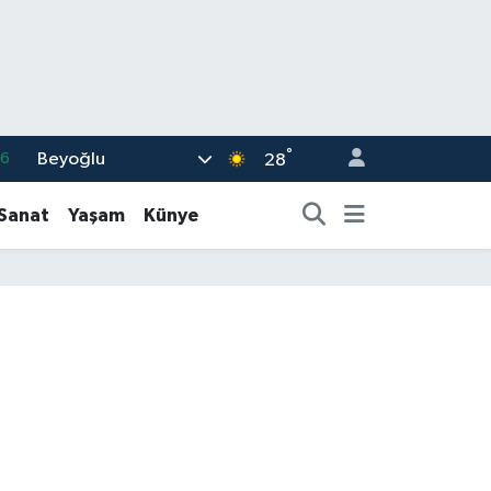
°
Beyoğlu
06
28
02
-Sanat
Yaşam
Künye
.2
12
0
16