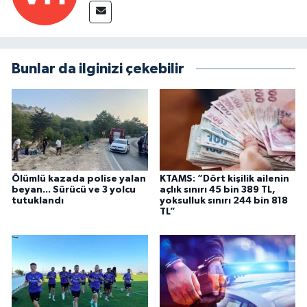
Bunlar da ilginizi çekebilir
Ölümlü kazada polise yalan
KTAMS: “Dört kişilik ailenin
beyan... Sürücü ve 3 yolcu
açlık sınırı 45 bin 389 TL,
tutuklandı
yoksulluk sınırı 244 bin 818
TL”