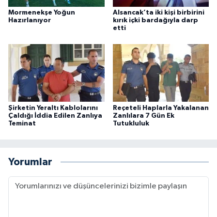
Mormenekşe Yoğun
Alsancak’ta iki kişi birbirini
Hazırlanıyor
kırık içki bardağıyla darp
etti
Şirketin Yeraltı Kablolarını
Reçeteli Haplarla Yakalanan
Çaldığı İddia Edilen Zanlıya
Zanlılara 7 Gün Ek
Teminat
Tutukluluk
Yorumlar