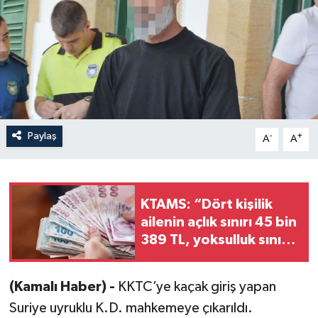
Paylaş
-
+
A
A
KTAMS: “Dört kişilik
ailenin açlık sınırı 45 bin
389 TL, yoksulluk sınırı
244 bin 818 TL”
(Kamalı Haber) -
KKTC’ye kaçak giriş yapan
Suriye uyruklu K.D. mahkemeye çıkarıldı.