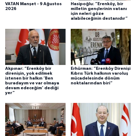
VATAN Manşet - 9 Ağustos
Hasipoğlu: “Erenköy, bir
2026
milletin gençlerinin vatanı
için neleri göze
alabileceğinin destanıdır”
Akpınar: “Erenköy bir
Erhürman: “Erenköy Direnişi
direnişin, yok edilmek
Kıbrıs Türk halkının varoluş
istenen bir halkın ‘Ben
mücadelesinde dönüm
buradayım ve var olmaya
noktalarından biri”
devam edeceğim’ dediği
yer”