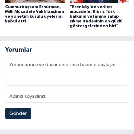
Cumhurbaşkanı Erhürman,
“Erenköy’de verilen
Milli Mücadele Vakfı başkanı
mücadele, Kıbrıs Türk
ve yönetim kurulu üyelerini
halkının vatanına sahip
kabul etti
çıkma iradesinin en güçlü
göstergelerinden biri”
Yorumlar
Gönder