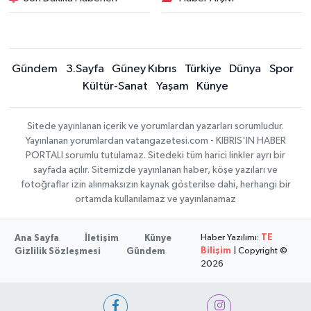
Gündem
3.Sayfa
Güney Kıbrıs
Türkiye
Dünya
Spor
Kültür-Sanat
Yaşam
Künye
Sitede yayınlanan içerik ve yorumlardan yazarları sorumludur.
Yayınlanan yorumlardan vatangazetesi.com - KIBRIS'IN HABER
PORTALI sorumlu tutulamaz. Sitedeki tüm harici linkler ayrı bir
sayfada açılır. Sitemizde yayınlanan haber, köşe yazıları ve
fotoğraflar izin alınmaksızın kaynak gösterilse dahi, herhangi bir
ortamda kullanılamaz ve yayınlanamaz
Haber Yazılımı:
TE
Ana Sayfa
İletişim
Künye
Bilişim
| Copyright ©
Gizlilik Sözleşmesi
Gündem
2026