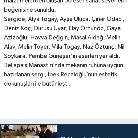
malzemelerden oluşan 56 eser sanat severlerin
beğenisine sunuldu.
Sergide, Alya Togay, Ayşe Uluca, Çınar Odacı,
Deniz Koç, Durusu Uyar, Elay Orhunöz, Gaye
Azizoğlu, Havva Değgin, Masal Aldağ, Melin
Alav, Melin Toyer, Mila Togay, Naz Öztunç, Nil
Soykara, Pembe Güneşer’in eserleri yer aldı.
Bellapais Manastırı’nda mekanın ruhuna uygun
hazırlanan sergi, İpek Recaioğlu’nun estetik
dokunuşları ile bütünleşti.