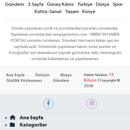
Gündem
3.Sayfa
Güney Kıbrıs
Türkiye
Dünya
Spor
Kültür-Sanat
Yaşam
Künye
Sitede yayınlanan içerik ve yorumlardan yazarları sorumludur.
Yayınlanan yorumlardan vatangazetesi.com - KIBRIS'IN HABER
PORTALI sorumlu tutulamaz. Sitedeki tüm harici linkler ayrı bir
sayfada açılır. Sitemizde yayınlanan haber, köşe yazıları ve
fotoğraflar izin alınmaksızın kaynak gösterilse dahi, herhangi bir
ortamda kullanılamaz ve yayınlanamaz
Haber Yazılımı:
TE
Ana Sayfa
İletişim
Künye
Bilişim
| Copyright ©
Gizlilik Sözleşmesi
Gündem
2026
Ana Sayfa
Kategoriler