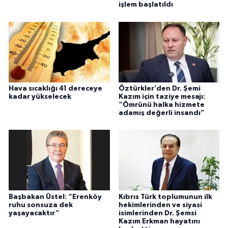
işlem başlatıldı
Hava sıcaklığı 41 dereceye
Öztürkler’den Dr. Şemi
kadar yükselecek
Kazım için taziye mesajı:
“Ömrünü halka hizmete
adamış değerli insandı”
Başbakan Üstel: “Erenköy
Kıbrıs Türk toplumunun ilk
ruhu sonsuza dek
hekimlerinden ve siyasi
yaşayacaktır”
isimlerinden Dr. Şemsi
Kazım Erkman hayatını