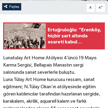
Paylaş
-
+
A
A
Ertuğruloğlu: “Erenköy,
hiçbir şart altında
esareti kabul
etmeyeceğimizin en
açık kanıtıdır”
Lunatulay Art Home Atölyesi 4’üncü 19 Mayıs
Karma Sergisi, Bellapais Manastırı sergi
salonunda sanat severlerle buluştu.
Luna Tülay Art Home kurucusu ressam, sanat
eğitmeni; N.Tülay Okan’ın atölyesinde eğitim
gören katılımcılar tarafından hazırlanan sergide,
karakalem, akrilik, aquarell kalem ve farklı