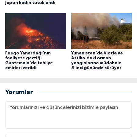
Japon kadın tutuklandı
Fuego Yanardağı'nın
Yunanistan'da Viotia ve
faaliyete geçtiği
Attika'daki orman
Guatemala'da tahliye
yangınlarına müdahale
emirleri verildi
5'inci gününde sürüyor
Yorumlar