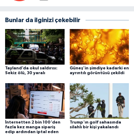
Bunlar da ilginizi çekebilir
Tayland’da okul saldırısı:
Güneş’in şimdiye kadarki en
Sekiz ölü, 30 yaralı
ayrıntılı görüntüsü çekildi
İnternetten 2 bin 100'den
Trump'ın golf sahasında
fazla kez manga sipariş
silahlı bir kişi yakalandı
edip ardından iptal eden