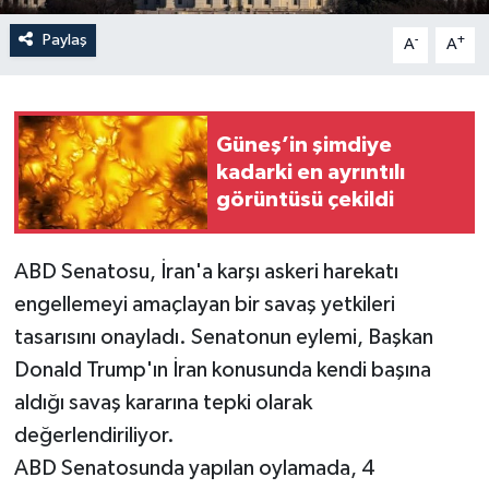
Paylaş
-
+
A
A
Güneş’in şimdiye
kadarki en ayrıntılı
görüntüsü çekildi
ABD Senatosu, İran'a karşı askeri harekatı
engellemeyi amaçlayan bir savaş yetkileri
tasarısını onayladı. Senatonun eylemi, Başkan
Donald Trump'ın İran konusunda kendi başına
aldığı savaş kararına tepki olarak
değerlendiriliyor.
ABD Senatosunda yapılan oylamada, 4