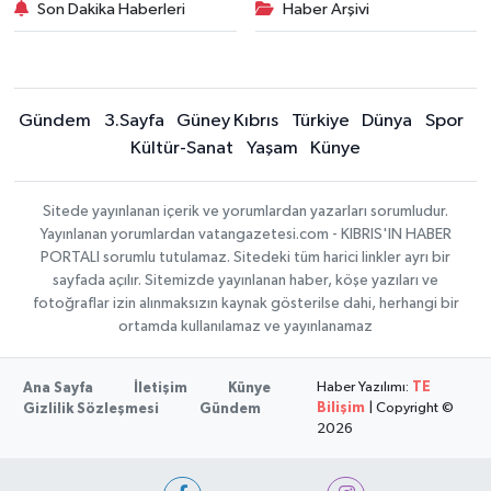
Son Dakika Haberleri
Haber Arşivi
Gündem
3.Sayfa
Güney Kıbrıs
Türkiye
Dünya
Spor
Kültür-Sanat
Yaşam
Künye
Sitede yayınlanan içerik ve yorumlardan yazarları sorumludur.
Yayınlanan yorumlardan vatangazetesi.com - KIBRIS'IN HABER
PORTALI sorumlu tutulamaz. Sitedeki tüm harici linkler ayrı bir
sayfada açılır. Sitemizde yayınlanan haber, köşe yazıları ve
fotoğraflar izin alınmaksızın kaynak gösterilse dahi, herhangi bir
ortamda kullanılamaz ve yayınlanamaz
Haber Yazılımı:
TE
Ana Sayfa
İletişim
Künye
Bilişim
| Copyright ©
Gizlilik Sözleşmesi
Gündem
2026