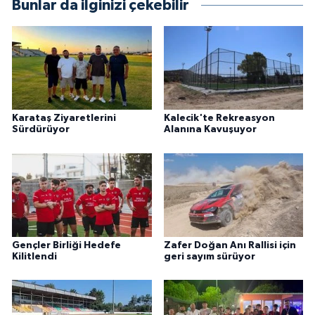
Bunlar da ilginizi çekebilir
Karataş Ziyaretlerini
Kalecik'te Rekreasyon
Sürdürüyor
Alanına Kavuşuyor
Gençler Birliği Hedefe
Zafer Doğan Anı Rallisi için
Kilitlendi
geri sayım sürüyor