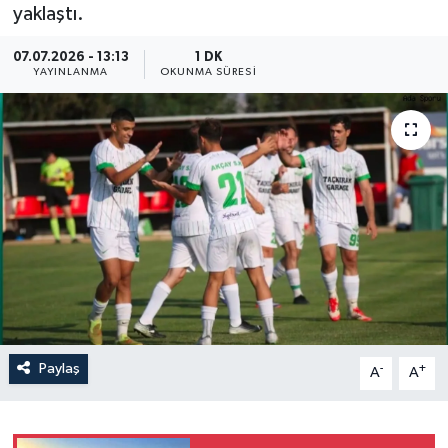
yaklaştı.
07.07.2026 - 13:13
1 DK
YAYINLANMA
OKUNMA SÜRESI
Paylaş
-
+
A
A