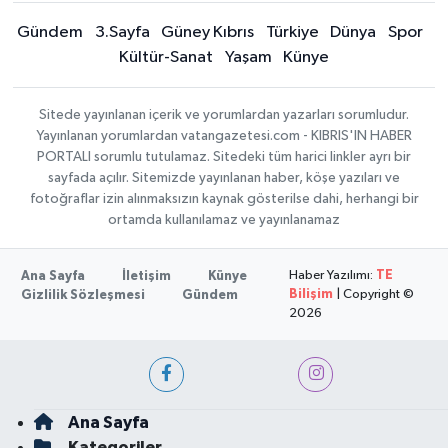
Gündem
3.Sayfa
Güney Kıbrıs
Türkiye
Dünya
Spor
Kültür-Sanat
Yaşam
Künye
Sitede yayınlanan içerik ve yorumlardan yazarları sorumludur.
Yayınlanan yorumlardan vatangazetesi.com - KIBRIS'IN HABER
PORTALI sorumlu tutulamaz. Sitedeki tüm harici linkler ayrı bir
sayfada açılır. Sitemizde yayınlanan haber, köşe yazıları ve
fotoğraflar izin alınmaksızın kaynak gösterilse dahi, herhangi bir
ortamda kullanılamaz ve yayınlanamaz
Haber Yazılımı:
TE
Ana Sayfa
İletişim
Künye
Bilişim
| Copyright ©
Gizlilik Sözleşmesi
Gündem
2026
Ana Sayfa
Kategoriler