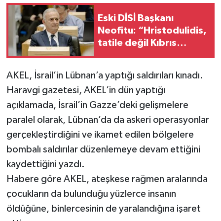
Eski DİSİ Başkanı
Neofitu: “Hristodulidis,
tatile değil Kıbrıs
sorununa odaklansın”
AKEL, İsrail’in Lübnan’a yaptığı saldırıları kınadı.
Haravgi gazetesi, AKEL’in dün yaptığı
açıklamada, İsrail’in Gazze’deki gelişmelere
paralel olarak, Lübnan’da da askeri operasyonlar
gerçekleştirdiğini ve ikamet edilen bölgelere
bombalı saldırılar düzenlemeye devam ettiğini
kaydettiğini yazdı.
Habere göre AKEL, ateşkese rağmen aralarında
çocukların da bulunduğu yüzlerce insanın
öldüğüne, binlercesinin de yaralandığına işaret