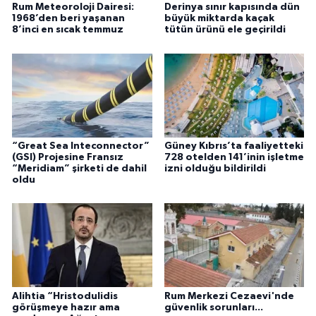
Rum Meteoroloji Dairesi:
Derinya sınır kapısında dün
1968’den beri yaşanan
büyük miktarda kaçak
8’inci en sıcak temmuz
tütün ürünü ele geçirildi
“Great Sea Inteconnector”
Güney Kıbrıs’ta faaliyetteki
(GSI) Projesine Fransız
728 otelden 141’inin işletme
“Meridiam” şirketi de dahil
izni olduğu bildirildi
oldu
Alihtia “Hristodulidis
Rum Merkezi Cezaevi'nde
görüşmeye hazır ama
güvenlik sorunları...