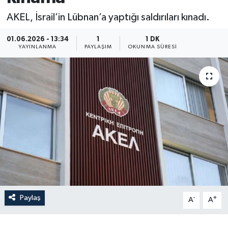
AKEL, İsrail’in Lübnan’a yaptığı saldırıları kınadı.
01.06.2026 - 13:34
1
1 DK
YAYINLANMA
PAYLAŞIM
OKUNMA SÜRESI
Paylaş
-
+
A
A