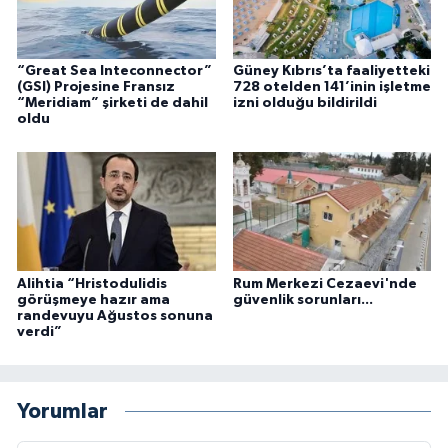
“Great Sea Inteconnector”
Güney Kıbrıs’ta faaliyetteki
(GSI) Projesine Fransız
728 otelden 141’inin işletme
“Meridiam” şirketi de dahil
izni olduğu bildirildi
oldu
Alihtia “Hristodulidis
Rum Merkezi Cezaevi'nde
görüşmeye hazır ama
güvenlik sorunları...
randevuyu Ağustos sonuna
verdi”
Yorumlar