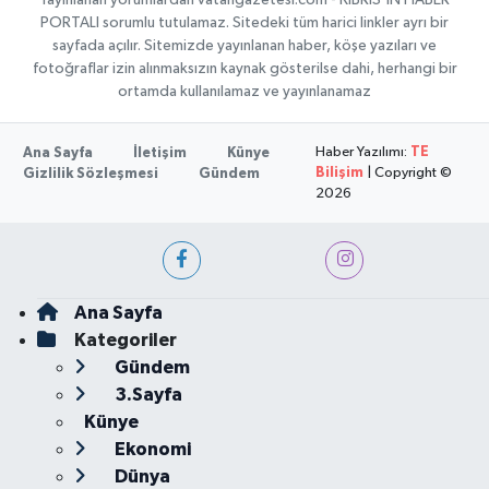
Yayınlanan yorumlardan vatangazetesi.com - KIBRIS'IN HABER
PORTALI sorumlu tutulamaz. Sitedeki tüm harici linkler ayrı bir
sayfada açılır. Sitemizde yayınlanan haber, köşe yazıları ve
fotoğraflar izin alınmaksızın kaynak gösterilse dahi, herhangi bir
ortamda kullanılamaz ve yayınlanamaz
Haber Yazılımı:
TE
Ana Sayfa
İletişim
Künye
Bilişim
| Copyright ©
Gizlilik Sözleşmesi
Gündem
2026
Ana Sayfa
Kategoriler
Gündem
3.Sayfa
Künye
Ekonomi
Dünya