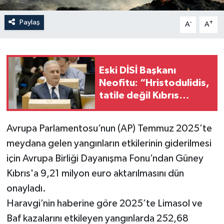
Paylaş
-
+
A
A
Eski DİSİ Başkanı
Neofitu: “Hristodulidis,
tatile değil Kıbrıs
sorununa odaklansın”
Avrupa Parlamentosu’nun (AP) Temmuz 2025’te
meydana gelen yangınların etkilerinin giderilmesi
için Avrupa Birliği Dayanışma Fonu’ndan Güney
Kıbrıs'a 9,21 milyon euro aktarılmasını dün
onayladı.
Haravgi’nin haberine göre 2025’te Limasol ve
Baf kazalarını etkileyen yangınlarda 252,68