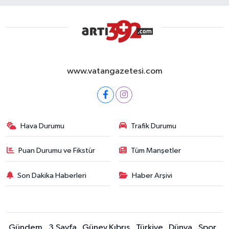
www.vatangazetesi.com
Hava Durumu
Trafik Durumu
Puan Durumu ve Fikstür
Tüm Manşetler
Son Dakika Haberleri
Haber Arşivi
Gündem
3.Sayfa
Güney Kıbrıs
Türkiye
Dünya
Spor