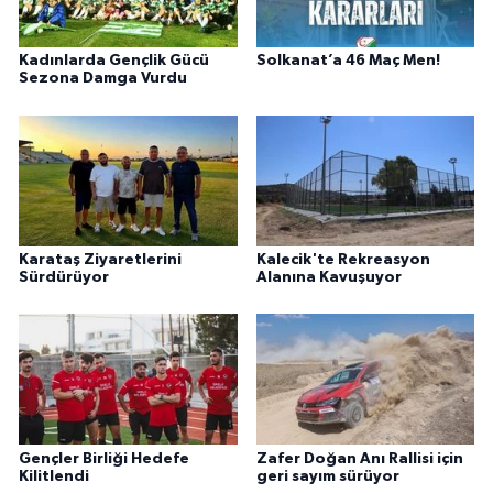
Kadınlarda Gençlik Gücü
Solkanat’a 46 Maç Men!
Sezona Damga Vurdu
Karataş Ziyaretlerini
Kalecik'te Rekreasyon
Sürdürüyor
Alanına Kavuşuyor
Gençler Birliği Hedefe
Zafer Doğan Anı Rallisi için
Kilitlendi
geri sayım sürüyor