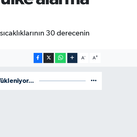
sıcaklıklarının 30 derecenin
-
+
A
A
ükleniyor...