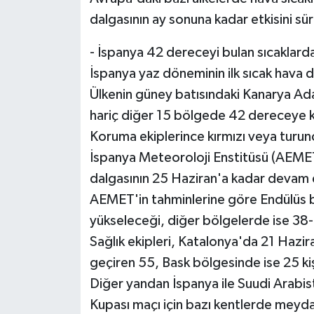
dalgasının ay sonuna kadar etkisini sür
- İspanya 42 dereceyi bulan sıcaklard
İspanya yaz döneminin ilk sıcak hava d
Ülkenin güney batısındaki Kanarya Ad
hariç diğer 15 bölgede 42 dereceye kad
Koruma ekiplerince kırmızı veya turuncu
İspanya Meteoroloji Enstitüsü (AEMET
dalgasının 25 Haziran'a kadar devam 
AEMET'in tahminlerine göre Endülüs b
yükseleceği, diğer bölgelerde ise 38-4
Sağlık ekipleri, Katalonya'da 21 Hazir
geçiren 55, Bask bölgesinde ise 25 ki
Diğer yandan İspanya ile Suudi Arabi
Kupası maçı için bazı kentlerde meydan