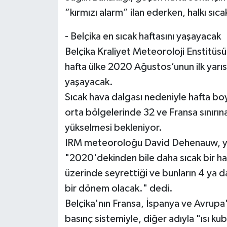
“kırmızı alarm” ilan ederken, halkı sıc
- Belçika en sıcak haftasını yaşayacak
Belçika Kraliyet Meteoroloji Enstitüs
hafta ülke 2020 Ağustos’unun ilk yarıs
yaşayacak.
Sıcak hava dalgası nedeniyle hafta boyu
orta bölgelerinde 32 ve Fransa sınırı
yükselmesi bekleniyor.
IRM meteoroloğu David Dehenauw, yer
"2020'dekinden bile daha sıcak bir ha
üzerinde seyrettiği ve bunların 4 ya 
bir dönem olacak." dedi.
Belçika'nın Fransa, İspanya ve Avrupa'
basınç sistemiyle, diğer adıyla "ısı ku