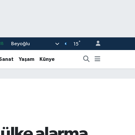
°
Beyoğlu
18
15
32
-Sanat
Yaşam
Künye
38
03
14
87
 ülke alarma