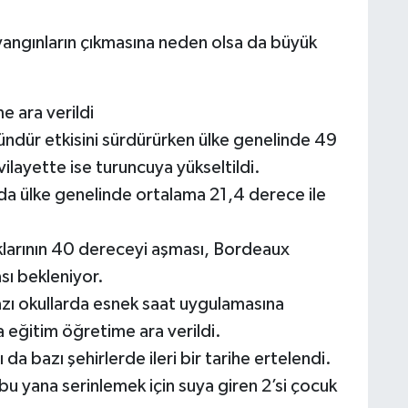
 yangınların çıkmasına neden olsa da büyük
e ara verildi
 gündür etkisini sürdürürken ülke genelinde 49
vilayette ise turuncuya yükseltildi.
da ülke genelinde ortalama 21,4 derece ile
klarının 40 dereceyi aşması, Bordeaux
sı bekleniyor.
azı okullarda esnek saat uygulamasına
a eğitim öğretime ara verildi.
 da bazı şehirlerde ileri bir tarihe ertelendi.
u yana serinlemek için suya giren 2’si çocuk