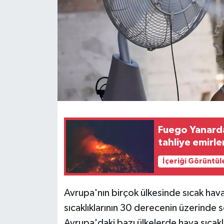
Fuego Yanarda
tahliye emirler
İçeriği Görüntül
Avrupa'nın birçok ülkesinde sıcak hava
sıcaklıklarının 30 derecenin üzerinde 
Avrupa'daki bazı ülkelerde hava sıcak