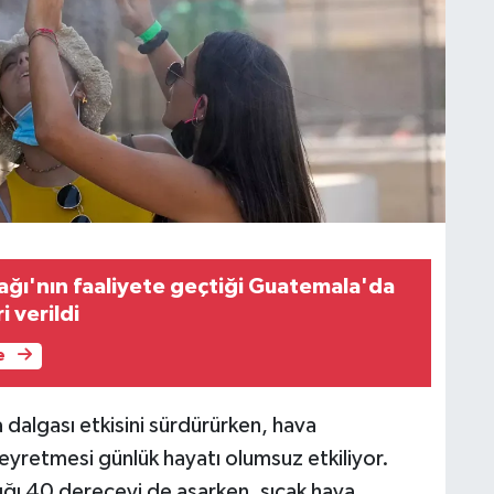
ğı'nın faaliyete geçtiği Guatemala'da
i verildi
e
 dalgası etkisini sürdürürken, hava
seyretmesi günlük hayatı olumsuz etkiliyor.
lığı 40 dereceyi de aşarken, sıcak hava