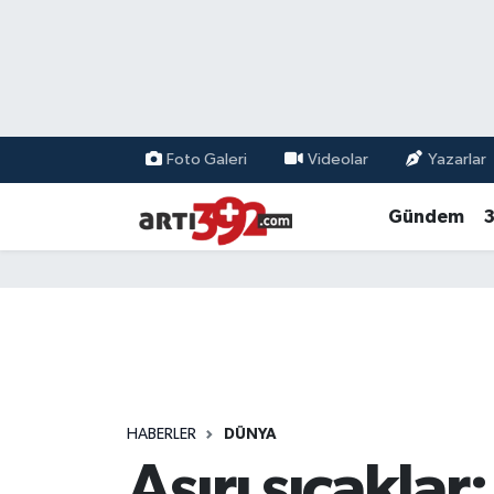
Foto Galeri
Videolar
Yazarlar
Gündem
3
HABERLER
DÜNYA
Aşırı sıcakla