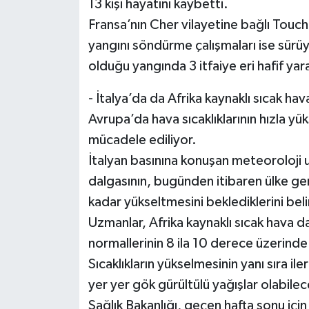
13 kişi hayatını kaybetti.
Fransa’nın Cher vilayetine bağlı Touc
yangını söndürme çalışmaları ise sürüyo
olduğu yangında 3 itfaiye eri hafif yar
- İtalya’da da Afrika kaynaklı sıcak hav
Avrupa’da hava sıcaklıklarının hızla yük
mücadele ediliyor.
İtalyan basınına konuşan meteoroloji 
dalgasının, bugünden itibaren ülke ge
kadar yükseltmesini beklediklerini belir
Uzmanlar, Afrika kaynaklı sıcak hava d
normallerinin 8 ila 10 derece üzerinde 
Sıcaklıkların yükselmesinin yanı sıra il
yer yer gök gürültülü yağışlar olabilece
Sağlık Bakanlığı, geçen hafta sonu için