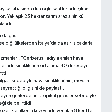
hay kasabasında dün öğle saatlerinde çıkan
r. Yaklaşık 25 hektar tarım arazisinin kül
alandı.
a dalgası
seldiği ülkelerden İtalya’da da aşırı sıcaklarla
uzmanları, "Cerberus" adıyla anılan hava
nelinde sıcaklıkların ortalama 40 dereceye
tti.
algası sebebiyle hava sıcaklıklarının, mevsim
seyrettiği bilgisini de paylaştı.
erleyen günlerde ani tropikal geçişler sebebiyle
ği de belirtildi.
 özellikle ülkenin kuzeyinde yer alan 8 kentte