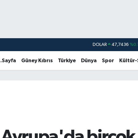
DOLAR
47,7436
%0.
EURO
55,2510
%0.
.Sayfa
Güney Kıbrıs
Türkiye
Dünya
Spor
Kültür
STERLİN
64,4811
%0.
GRAM ALTIN
6660.55
%0.
BİST100
13.779
%-
BITCOIN
64.960,21
%0.
r: Avrupa'da birçok