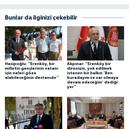
Bunlar da ilginizi çekebilir
Hasipoğlu: “Erenköy, bir
Akpınar: “Erenköy bir
milletin gençlerinin vatanı
direnişin, yok edilmek
için neleri göze
istenen bir halkın ‘Ben
alabileceğinin destanıdır”
buradayım ve var olmaya
devam edeceğim’ dediği
yer”