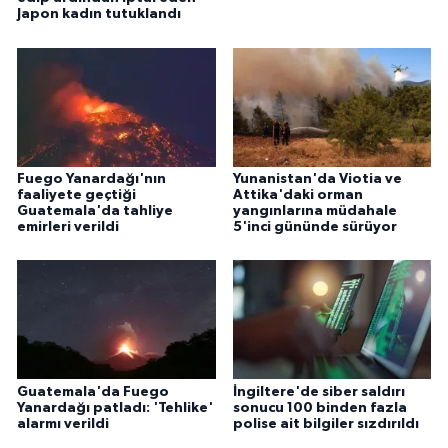
Japon kadın tutuklandı
Fuego Yanardağı'nın
Yunanistan'da Viotia ve
faaliyete geçtiği
Attika'daki orman
Guatemala'da tahliye
yangınlarına müdahale
emirleri verildi
5'inci gününde sürüyor
Guatemala'da Fuego
İngiltere'de siber saldırı
Yanardağı patladı: 'Tehlike'
sonucu 100 binden fazla
alarmı verildi
polise ait bilgiler sızdırıldı