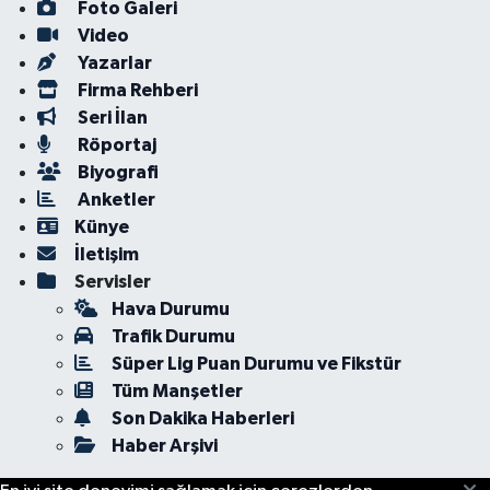
Foto Galeri
Video
Yazarlar
Firma Rehberi
Seri İlan
Röportaj
Biyografi
Anketler
Künye
İletişim
Servisler
Hava Durumu
Trafik Durumu
Süper Lig Puan Durumu ve Fikstür
Tüm Manşetler
Son Dakika Haberleri
Haber Arşivi