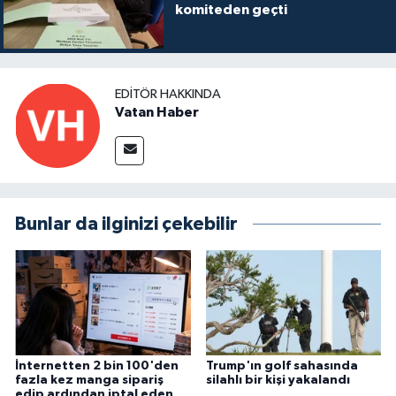
komiteden geçti
EDITÖR HAKKINDA
Vatan Haber
Bunlar da ilginizi çekebilir
İnternetten 2 bin 100'den
Trump'ın golf sahasında
fazla kez manga sipariş
silahlı bir kişi yakalandı
edip ardından iptal eden