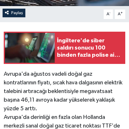
Paylaş
-
+
A
A
İngiltere'de siber
saldırı sonucu 100
binden fazla polise ait
bilgiler sızdırıldı
Avrupa'da ağustos vadeli doğal gaz
kontratlarının fiyatı, sıcak hava dalgasının elektrik
talebini artıracağı beklentisiyle megavatsaat
başına 46,11 avroya kadar yükselerek yaklaşık
yüzde 5 arttı.
Avrupa'da derinliği en fazla olan Hollanda
merkezli sanal doğal gaz ticaret noktası TTF'de