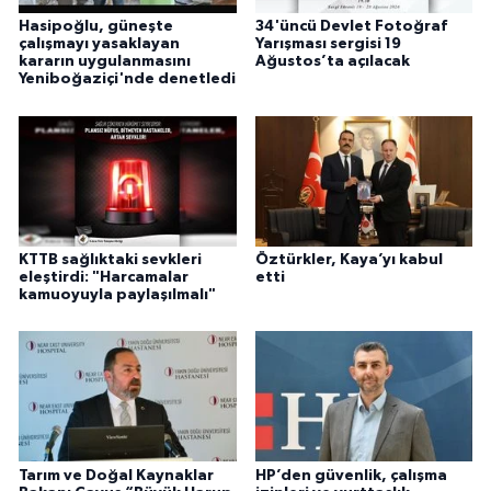
Hasipoğlu, güneşte
34'üncü Devlet Fotoğraf
çalışmayı yasaklayan
Yarışması sergisi 19
kararın uygulanmasını
Ağustos’ta açılacak
Yeniboğaziçi'nde denetledi
KTTB sağlıktaki sevkleri
Öztürkler, Kaya’yı kabul
eleştirdi: "Harcamalar
etti
kamuoyuyla paylaşılmalı"
Tarım ve Doğal Kaynaklar
HP’den güvenlik, çalışma