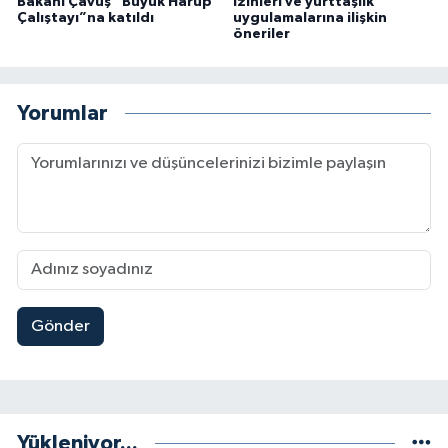
Bakanı Çavuş “Büyük Harup
izinleri ve yurttaşlık
Çalıştayı”na katıldı
uygulamalarına ilişkin
öneriler
Yorumlar
Gönder
Yükleniyor...