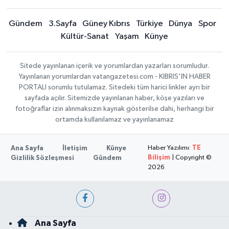
Gündem
3.Sayfa
Güney Kıbrıs
Türkiye
Dünya
Spor
Kültür-Sanat
Yaşam
Künye
Sitede yayınlanan içerik ve yorumlardan yazarları sorumludur.
Yayınlanan yorumlardan vatangazetesi.com - KIBRIS'IN HABER
PORTALI sorumlu tutulamaz. Sitedeki tüm harici linkler ayrı bir
sayfada açılır. Sitemizde yayınlanan haber, köşe yazıları ve
fotoğraflar izin alınmaksızın kaynak gösterilse dahi, herhangi bir
ortamda kullanılamaz ve yayınlanamaz
Haber Yazılımı:
TE
Ana Sayfa
İletişim
Künye
Bilişim
| Copyright ©
Gizlilik Sözleşmesi
Gündem
2026
Ana Sayfa