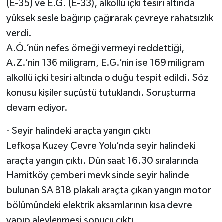
(E-35) ve E.G. (E-33), alkollü içki tesiri altında
yüksek sesle bağırıp çağırarak çevreye rahatsızlık
verdi.
A.Ö.’nün nefes örneği vermeyi reddettiği,
A.Z.’nin 136 miligram, E.G.’nin ise 169 miligram
alkollü içki tesiri altında olduğu tespit edildi. Söz
konusu kişiler suçüstü tutuklandı. Soruşturma
devam ediyor.
- Seyir halindeki araçta yangın çıktı
Lefkoşa Kuzey Çevre Yolu’nda seyir halindeki
araçta yangın çıktı. Dün saat 16.30 sıralarında
Hamitköy çemberi mevkisinde seyir halinde
bulunan SA 818 plakalı araçta çıkan yangın motor
bölümündeki elektrik aksamlarının kısa devre
yapıp alevlenmesi sonucu çıktı.