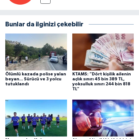
Bunlar da ilginizi çekebilir
Ölümlü kazada polise yalan
KTAMS: “Dört kişilik ailenin
beyan... Sürücü ve 3 yolcu
açlık sınırı 45 bin 389 TL,
tutuklandı
yoksulluk sınırı 244 bin 818
TL”