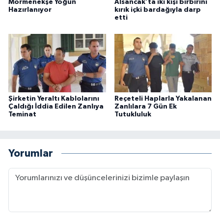
Mormenekşe Yoğun
Alsancak’ta iki kişi birbirini
Hazırlanıyor
kırık içki bardağıyla darp
etti
Şirketin Yeraltı Kablolarını
Reçeteli Haplarla Yakalanan
Çaldığı İddia Edilen Zanlıya
Zanlılara 7 Gün Ek
Teminat
Tutukluluk
Yorumlar