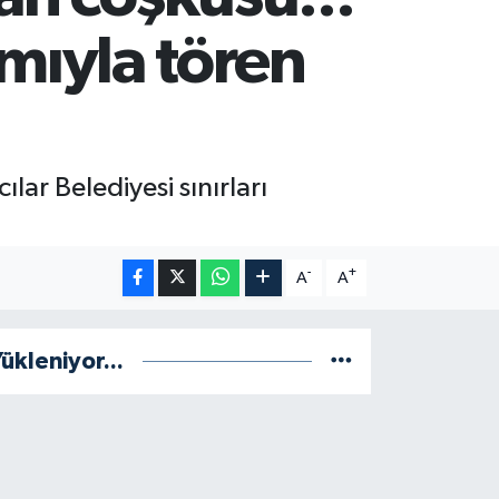
ımıyla tören
ar Belediyesi sınırları
-
+
A
A
ükleniyor...