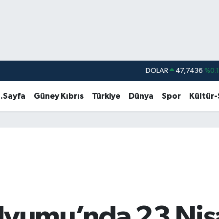
DOLAR
47,7436
%0.
EURO
55,2510
%0.
.Sayfa
Güney Kıbrıs
Türkiye
Dünya
Spor
Kültür
STERLİN
64,4811
%0.
GRAM ALTIN
6660.55
%0.
BİST100
13.779
%-
BITCOIN
64.944,08
%-0.
dyumu’nda 23 Nisa