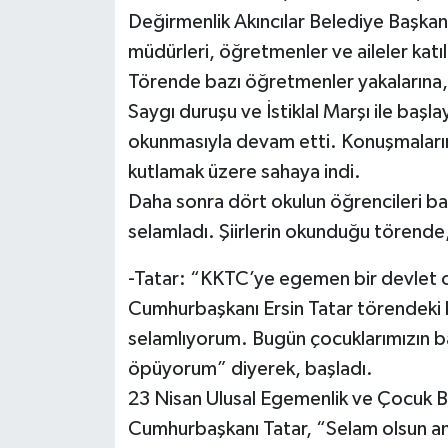
Değirmenlik Akıncılar Belediye Başkanı 
müdürleri, öğretmenler ve aileler katıl
Törende bazı öğretmenler yakalarına, 
Saygı duruşu ve İstiklal Marşı ile baş
okunmasıyla devam etti. Konuşmaların
kutlamak üzere sahaya indi.
Daha sonra dört okulun öğrencileri ban
selamladı. Şiirlerin okunduğu törende,
-Tatar: “KKTC’ye egemen bir devlet ol
Cumhurbaşkanı Ersin Tatar törendeki k
selamlıyorum. Bugün çocuklarımızın b
öpüyorum” diyerek, başladı.
23 Nisan Ulusal Egemenlik ve Çocuk Ba
Cumhurbaşkanı Tatar, “Selam olsun an