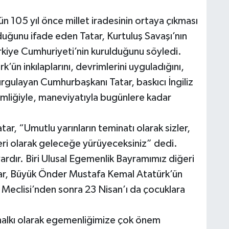
105 yıl önce millet iradesinin ortaya çıkması
rduğunu ifade eden Tatar, Kurtuluş Savaşı’nın
Türkiye Cumhuriyeti’nin kurulduğunu söyledi.
’ün inkılaplarını, devrimlerini uyguladığını,
gulayan Cumhurbaşkanı Tatar, baskıcı İngiliz
mliğiyle, maneviyatıyla bugünlere kadar
r, “Umutlu yarınların teminatı olarak sizler,
leri olarak geleceğe yürüyeceksiniz” dedi.
vardır. Biri Ulusal Egemenlik Bayramımız diğeri
r, Büyük Önder Mustafa Kemal Atatürk’ün
Meclisi’nden sonra 23 Nisan’ı da çocuklara
 halkı olarak egemenliğimize çok önem