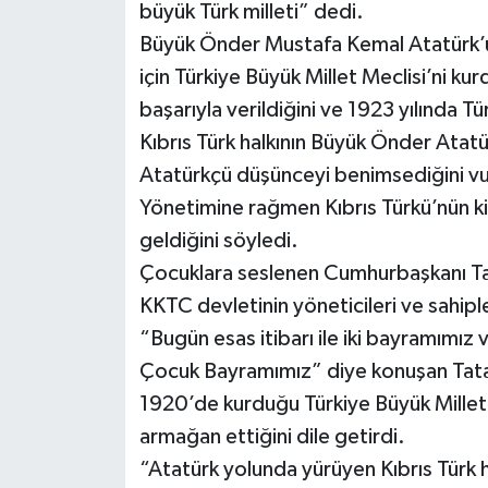
büyük Türk milleti” dedi.
Büyük Önder Mustafa Kemal Atatürk’ün 
için Türkiye Büyük Millet Meclisi’ni ku
başarıyla verildiğini ve 1923 yılında 
Kıbrıs Türk halkının Büyük Önder Atatürk
Atatürkçü düşünceyi benimsediğini vur
Yönetimine rağmen Kıbrıs Türkü’nün ki
geldiğini söyledi.
Çocuklara seslenen Cumhurbaşkanı Tata
KKTC devletinin yöneticileri ve sahip
“Bugün esas itibarı ile iki bayramımız 
Çocuk Bayramımız” diye konuşan Tata
1920’de kurduğu Türkiye Büyük Millet 
armağan ettiğini dile getirdi.
“Atatürk yolunda yürüyen Kıbrıs Türk