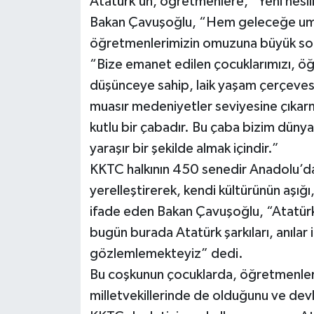
Atatürk’ün, öğretmenlere, “Yeni nesille
Bakan Çavuşoğlu, “Hem geleceğe umu
öğretmenlerimizin omuzuna büyük soru
“Bize emanet edilen çocuklarımızı, öğ
düşünceye sahip, laik yaşam çerçevesi
muasır medeniyetler seviyesine çıkarm
kutlu bir çabadır. Bu çaba bizim dünyad
yaraşır bir şekilde almak içindir.”
KKTC halkının 450 senedir Anadolu’da
yerelleştirerek, kendi kültürünün aşığı
ifade eden Bakan Çavuşoğlu, “Atatürkç
bugün burada Atatürk şarkıları, anılar 
gözlemlemekteyiz” dedi.
Bu coşkunun çocuklarda, öğretmenler
milletvekillerinde de olduğunu ve dev