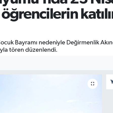
öğrencilerin katıl
cuk Bayramı nedeniyle Değirmenlik Akıncıl
ıyla tören düzenlendi.
Y