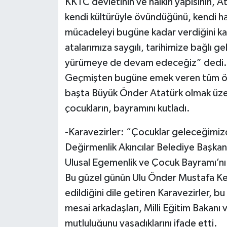
KKTC devletinin ve halkın yapısının, A
kendi kültürüyle övündüğünü, kendi hal
mücadeleyi bugüne kadar verdiğini kay
atalarımıza saygılı, tarihimize bağlı 
yürümeye de devam edeceğiz” dedi.
Geçmişten bugüne emek veren tüm ö
başta Büyük Önder Atatürk olmak üzere
çocukların, bayramını kutladı.
-Karavezirler: “Çocuklar geleceğimiz
Değirmenlik Akıncılar Belediye Başkan
Ulusal Egemenlik ve Çocuk Bayramı’nı 
Bu güzel günün Ulu Önder Mustafa Ke
edildiğini dile getiren Karavezirler, b
mesai arkadaşları, Milli Eğitim Bakanı 
mutluluğunu yaşadıklarını ifade etti.