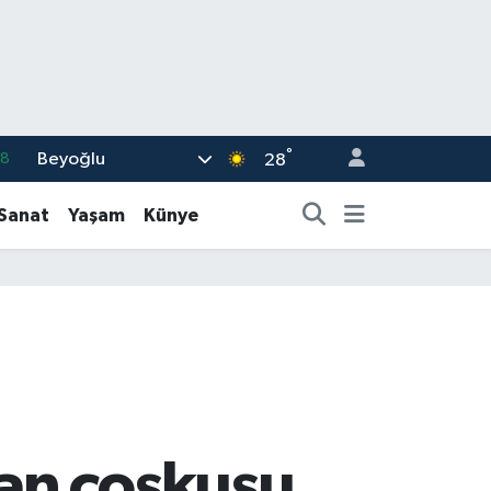
°
Beyoğlu
18
28
32
-Sanat
Yaşam
Künye
38
03
14
18
n coşkusu...