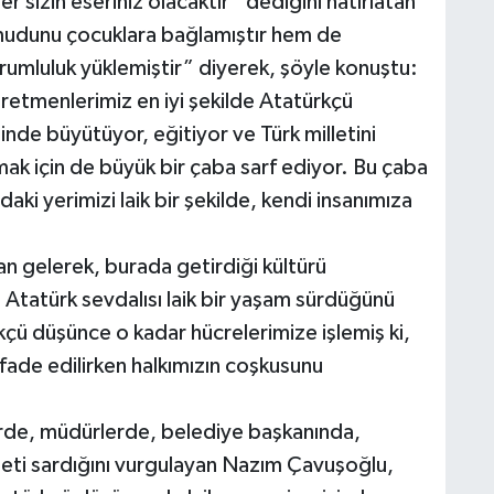
r sizin eseriniz olacaktır” dediğini hatırlatan
dunu çocuklara bağlamıştır hem de
mluluk yüklemiştir” diyerek, şöyle konuştu:
retmenlerimiz en iyi şekilde Atatürkçü
nde büyütüyor, eğitiyor ve Türk milletini
ak için de büyük bir çaba sarf ediyor. Bu çaba
aki yerimizi laik bir şekilde, kendi insanımıza
n gelerek, burada getirdiği kültürü
, Atatürk sevdalısı laik bir yaşam sürdüğünü
ü düşünce o kadar hücrelerimize işlemiş ki,
ifade edilirken halkımızın coşkusunu
de, müdürlerde, belediye başkanında,
leti sardığını vurgulayan Nazım Çavuşoğlu,