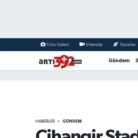
Foto Galeri
Videolar
Yazarlar
Gündem
3
HABERLER
GÜNDEM
Cihangir Sta