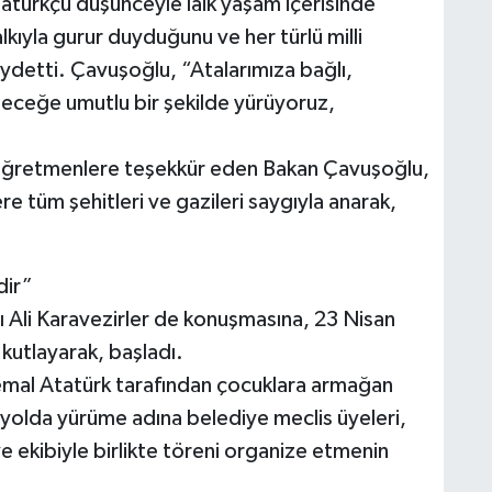
tatürkçü düşünceyle laik yaşam içerisinde
kıyla gurur duyduğunu ve her türlü milli
detti. Çavuşoğlu, “Atalarımıza bağlı,
geleceğe umutlu bir şekilde yürüyoruz,
ğretmenlere teşekkür eden Bakan Çavuşoğlu,
 tüm şehitleri ve gazileri saygıyla anarak,
dir”
ı Ali Karavezirler de konuşmasına, 23 Nisan
kutlayarak, başladı.
mal Atatürk tarafından çocuklara armağan
u yolda yürüme adına belediye meclis üyeleri,
ve ekibiyle birlikte töreni organize etmenin