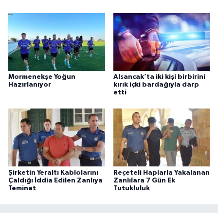
Mormenekşe Yoğun
Alsancak’ta iki kişi birbirini
Hazırlanıyor
kırık içki bardağıyla darp
etti
Şirketin Yeraltı Kablolarını
Reçeteli Haplarla Yakalanan
Çaldığı İddia Edilen Zanlıya
Zanlılara 7 Gün Ek
Teminat
Tutukluluk