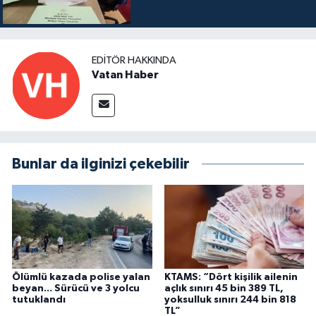
EDITÖR HAKKINDA
Vatan Haber
Bunlar da ilginizi çekebilir
Ölümlü kazada polise yalan
KTAMS: “Dört kişilik ailenin
beyan... Sürücü ve 3 yolcu
açlık sınırı 45 bin 389 TL,
tutuklandı
yoksulluk sınırı 244 bin 818
TL”