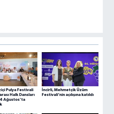
çi Pulya Festivali
İncirli, Mehmetçik Üzüm
arası Halk Dansları
Festivali’nin açılışına katıldı
14 Ağustos'ta
k