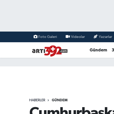
Foto Galeri
Videolar
Yazarlar
Gündem
3
HABERLER
GÜNDEM
Cumhurbaşkanl