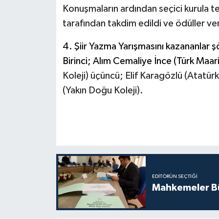
Konuşmaların ardından seçici kurula t
tarafından takdim edildi ve ödüller ver
4. Şiir Yazma Yarışmasını kazananlar ş
Birinci; Alım Cemaliye İnce (Türk Maarif
Koleji) üçüncü; Elif Karagözlü (Atatü
(Yakın Doğu Koleji).
EDITÖRÜN SEÇTIĞI
Mahkemeler Bü