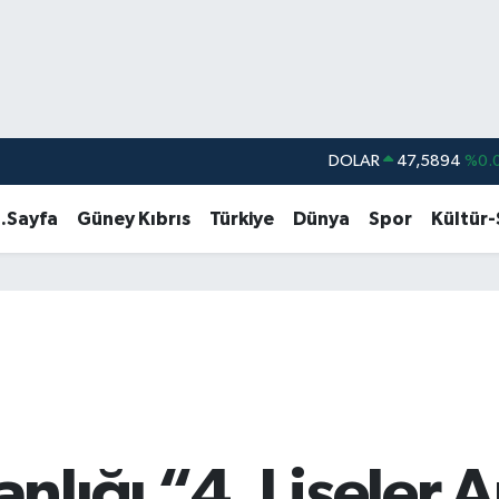
DOLAR
47,5894
%0.
EURO
55,0398
%-0.
.Sayfa
Güney Kıbrıs
Türkiye
Dünya
Spor
Kültür
STERLİN
64,1581
%0.
GRAM ALTIN
6527.85
%0.
BİST100
13.703
%
BITCOIN
64.927,78
%1.
ığı “4. Liseler Ar