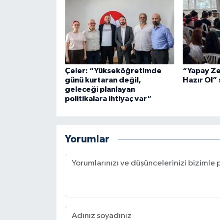
Çeler: “Yükseköğretimde
“Yapay Ze
günü kurtaran değil,
Hazır Ol” 
geleceği planlayan
politikalara ihtiyaç var”
Yorumlar