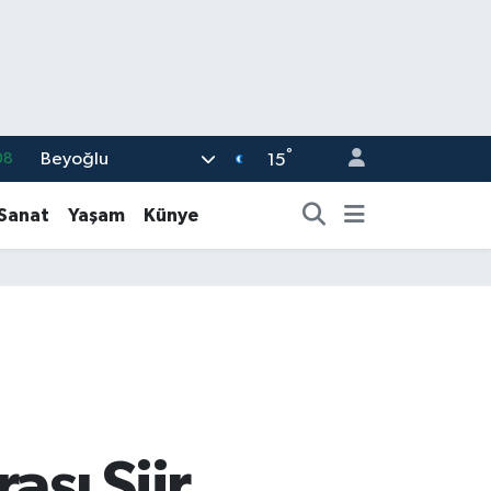
°
Beyoğlu
08
15
02
-Sanat
Yaşam
Künye
16
54
11
32
ası Şiir