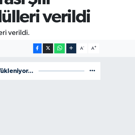
leri verildi
i verildi.
-
+
A
A
ükleniyor...