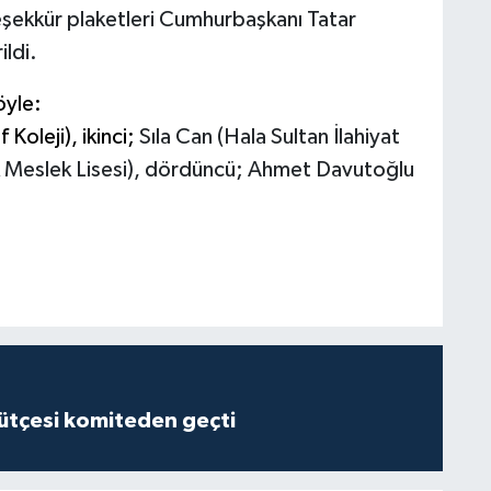
eşekkür plaketleri Cumhurbaşkanı Tatar
ildi.
öyle:
 Koleji), ikinci;
Sıla Can (Hala Sultan İlahiyat
rk Meslek Lisesi), dördüncü; Ahmet Davutoğlu
tçesi komiteden geçti