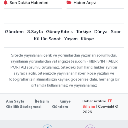
Son Dakika Haberleri
Haber Arşivi
Gündem
3.Sayfa
Güney Kıbrıs
Türkiye
Dünya
Spor
Kültür-Sanat
Yaşam
Künye
Sitede yayınlanan içerik ve yorumlardan yazarları sorumludur.
Yayınlanan yorumlardan vatangazetesi.com - KIBRIS'IN HABER
PORTALI sorumlu tutulamaz. Sitedeki tüm harici linkler ayrı bir
sayfada açılır. Sitemizde yayınlanan haber, köşe yazıları ve
fotoğraflar izin alınmaksızın kaynak gösterilse dahi, herhangi bir
ortamda kullanılamaz ve yayınlanamaz
Haber Yazılımı:
TE
Ana Sayfa
İletişim
Künye
Bilişim
| Copyright ©
Gizlilik Sözleşmesi
Gündem
2026