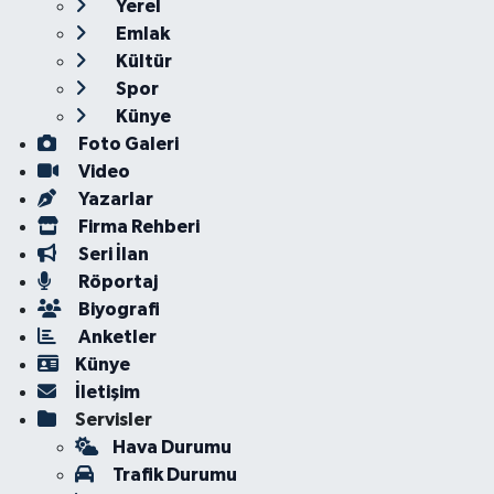
Yerel
Emlak
Kültür
Spor
Künye
Foto Galeri
Video
Yazarlar
Firma Rehberi
Seri İlan
Röportaj
Biyografi
Anketler
Künye
İletişim
Servisler
Hava Durumu
Trafik Durumu