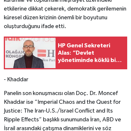
kurumlar ve toplumsal meşruiyet üzerindeki
etkilerine dikkat çekerek, demokratik gerilemenin
küresel düzen krizinin önemli bir boyutunu
oluşturduğunu ifade etti.
HP Genel Sekreteri
Alas: “Devlet
yönetiminde köklü bir
zihniyet değişimine
ihtiyaç var”
- Khaddar
Panelin son konuşmacısı olan Doç. Dr. Moncef
Khaddar ise “Imperial Chaos and the Quest for
Justice: The Iran-U.S./Israel Conflict and Its
Ripple Effects” başlıklı sunumunda İran, ABD ve
İsrail arasındaki çatışma dinamiklerini ve söz