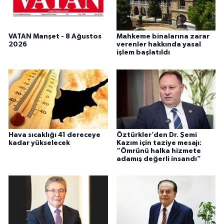
VATAN Manşet - 8 Ağustos
Mahkeme binalarına zarar
2026
verenler hakkında yasal
işlem başlatıldı
Hava sıcaklığı 41 dereceye
Öztürkler’den Dr. Şemi
kadar yükselecek
Kazım için taziye mesajı:
“Ömrünü halka hizmete
adamış değerli insandı”