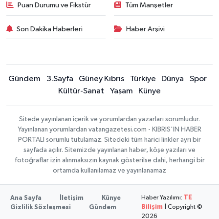
Puan Durumu ve Fikstür
Tüm Manşetler
Son Dakika Haberleri
Haber Arşivi
Gündem
3.Sayfa
Güney Kıbrıs
Türkiye
Dünya
Spor
Kültür-Sanat
Yaşam
Künye
Sitede yayınlanan içerik ve yorumlardan yazarları sorumludur.
Yayınlanan yorumlardan vatangazetesi.com - KIBRIS'IN HABER
PORTALI sorumlu tutulamaz. Sitedeki tüm harici linkler ayrı bir
sayfada açılır. Sitemizde yayınlanan haber, köşe yazıları ve
fotoğraflar izin alınmaksızın kaynak gösterilse dahi, herhangi bir
ortamda kullanılamaz ve yayınlanamaz
Haber Yazılımı:
TE
Ana Sayfa
İletişim
Künye
Bilişim
| Copyright ©
Gizlilik Sözleşmesi
Gündem
2026