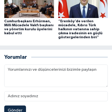
Cumhurbaşkanı Erhürman,
“Erenköy’de verilen
Milli Mücadele Vakfı başkanı
mücadele, Kıbrıs Türk
ve yönetim kurulu üyelerini
halkının vatanına sahip
kabul etti
çıkma iradesinin en güçlü
göstergelerinden biri”
Yorumlar
Gönder