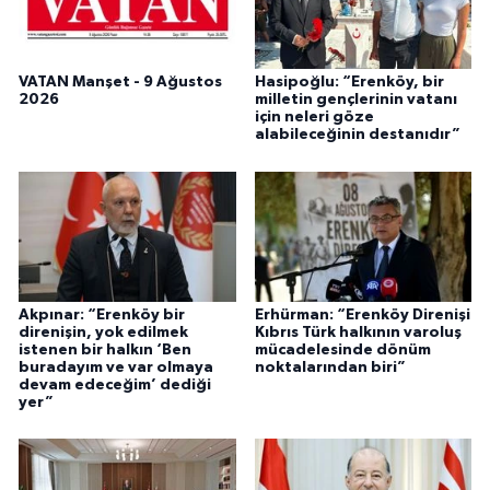
VATAN Manşet - 9 Ağustos
Hasipoğlu: “Erenköy, bir
2026
milletin gençlerinin vatanı
için neleri göze
alabileceğinin destanıdır”
Akpınar: “Erenköy bir
Erhürman: “Erenköy Direnişi
direnişin, yok edilmek
Kıbrıs Türk halkının varoluş
istenen bir halkın ‘Ben
mücadelesinde dönüm
buradayım ve var olmaya
noktalarından biri”
devam edeceğim’ dediği
yer”