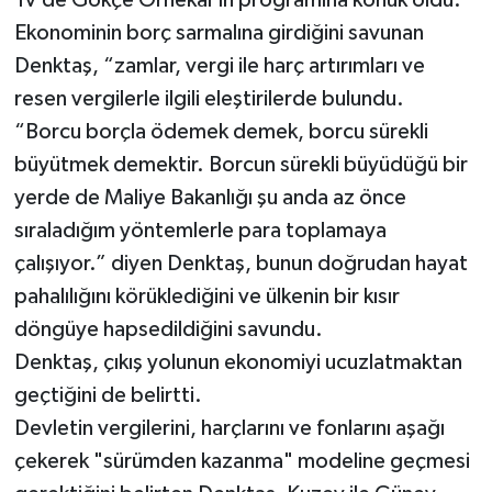
Tv’de Gökçe Örnekal’ın programına konuk oldu.
Ekonominin borç sarmalına girdiğini savunan
Denktaş, “zamlar, vergi ile harç artırımları ve
resen vergilerle ilgili eleştirilerde bulundu.
“Borcu borçla ödemek demek, borcu sürekli
büyütmek demektir. Borcun sürekli büyüdüğü bir
yerde de Maliye Bakanlığı şu anda az önce
sıraladığım yöntemlerle para toplamaya
çalışıyor.” diyen Denktaş, bunun doğrudan hayat
pahalılığını körüklediğini ve ülkenin bir kısır
döngüye hapsedildiğini savundu.
Denktaş, çıkış yolunun ekonomiyi ucuzlatmaktan
geçtiğini de belirtti.
Devletin vergilerini, harçlarını ve fonlarını aşağı
çekerek "sürümden kazanma" modeline geçmesi