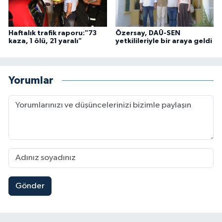
Haftalık trafik raporu:"73
Özersay, DAÜ-SEN
kaza, 1 ölü, 21 yaralı"
yetkilileriyle bir araya geldi
Yorumlar
Gönder