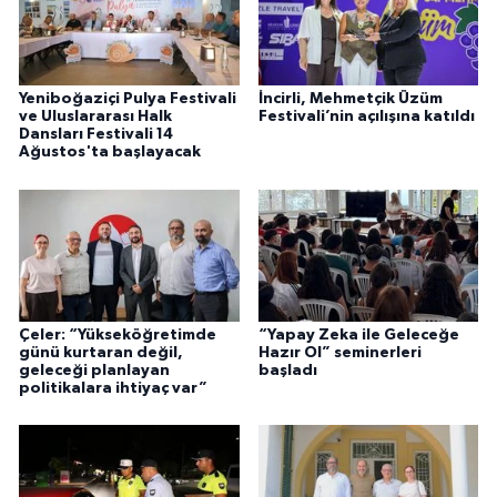
Yeniboğaziçi Pulya Festivali
İncirli, Mehmetçik Üzüm
ve Uluslararası Halk
Festivali’nin açılışına katıldı
Dansları Festivali 14
Ağustos'ta başlayacak
Çeler: “Yükseköğretimde
“Yapay Zeka ile Geleceğe
günü kurtaran değil,
Hazır Ol” seminerleri
geleceği planlayan
başladı
politikalara ihtiyaç var”