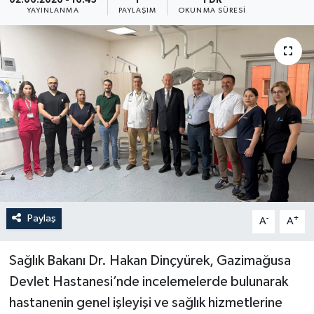
02.06.2026 - 16:45
1
1 DK
YAYINLANMA
PAYLAŞIM
OKUNMA SÜRESI
Paylaş
-
+
A
A
Sağlık Bakanı Dr. Hakan Dinçyürek, Gazimağusa
Devlet Hastanesi’nde incelemelerde bulunarak
hastanenin genel işleyişi ve sağlık hizmetlerine