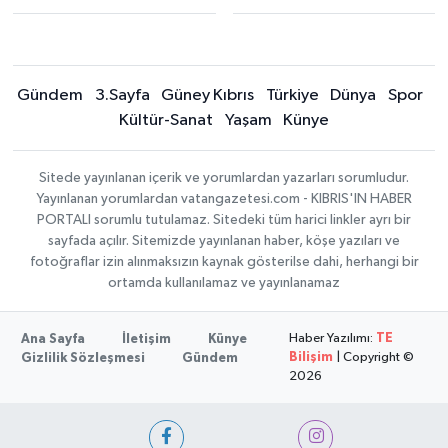
Gündem
3.Sayfa
Güney Kıbrıs
Türkiye
Dünya
Spor
Kültür-Sanat
Yaşam
Künye
Sitede yayınlanan içerik ve yorumlardan yazarları sorumludur.
Yayınlanan yorumlardan vatangazetesi.com - KIBRIS'IN HABER
PORTALI sorumlu tutulamaz. Sitedeki tüm harici linkler ayrı bir
sayfada açılır. Sitemizde yayınlanan haber, köşe yazıları ve
fotoğraflar izin alınmaksızın kaynak gösterilse dahi, herhangi bir
ortamda kullanılamaz ve yayınlanamaz
Haber Yazılımı:
TE
Ana Sayfa
İletişim
Künye
Bilişim
| Copyright ©
Gizlilik Sözleşmesi
Gündem
2026