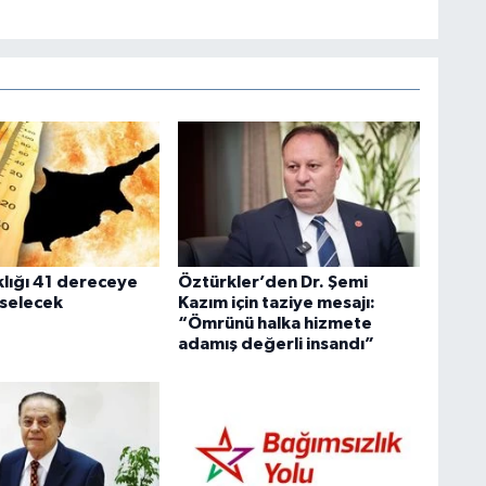
klığı 41 dereceye
Öztürkler’den Dr. Şemi
selecek
Kazım için taziye mesajı:
“Ömrünü halka hizmete
adamış değerli insandı”