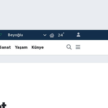
°
Beyoğlu
7
24
1
-Sanat
Yaşam
Künye
2
2
4
6
t