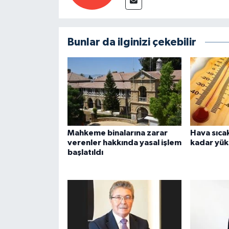
Bunlar da ilginizi çekebilir
Mahkeme binalarına zarar
Hava sıca
verenler hakkında yasal işlem
kadar yük
başlatıldı