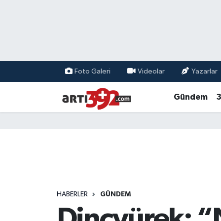
Foto Galeri
Videolar
Yazarlar
Gündem
3
HABERLER
GÜNDEM
Dinçyürek: “