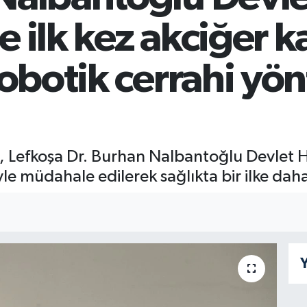
 ilk kez akciğer k
robotik cerrahi yö
 Lefkoşa Dr. Burhan Nalbantoğlu Devlet H
yle müdahale edilerek sağlıkta bir ilke daha
Y