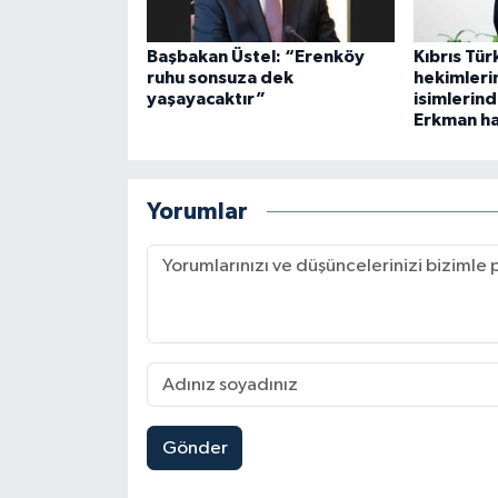
Başbakan Üstel: “Erenköy
Kıbrıs Tür
ruhu sonsuza dek
hekimleri
yaşayacaktır”
isimlerin
Erkman ha
Yorumlar
Gönder