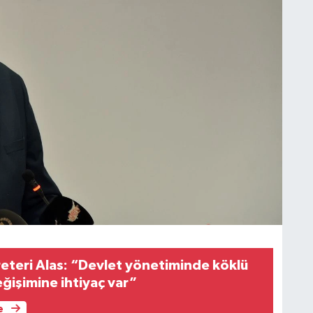
eteri Alas: “Devlet yönetiminde köklü
eğişimine ihtiyaç var”
e