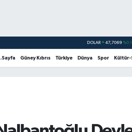
DOLAR
47,7069
%0.1
EURO
55,0265
%0.0
.Sayfa
Güney Kıbrıs
Türkiye
Dünya
Spor
Kültür
STERLİN
64,1897
%0.0
GRAM ALTIN
6618.49
%2.1
BİST100
13.887
%6
BITCOIN
64.360,53
%-0.7
Nalbantoğlu Devle