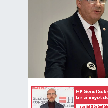
HP Genel Sekr
bir zihniyet d
İçeriği Görüntül