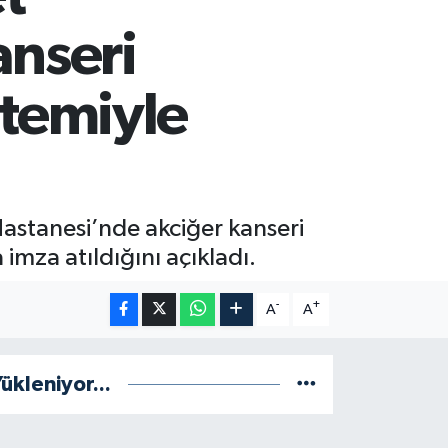
anseri
ntemiyle
astanesi’nde akciğer kanseri
 imza atıldığını açıkladı.
-
+
A
A
ükleniyor...