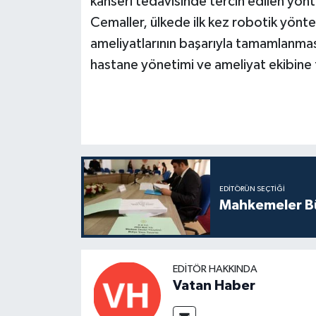
kanseri tedavisinde tercih edilen yönt
Cemaller, ülkede ilk kez robotik yönte
ameliyatlarının başarıyla tamamlanmas
hastane yönetimi ve ameliyat ekibine 
EDITÖRÜN SEÇTIĞI
Mahkemeler Bü
EDITÖR HAKKINDA
Vatan Haber