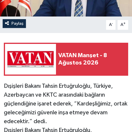
Paylaş
-
+
A
A
VATAN Manşet - 8
Ağustos 2026
Dışişleri Bakanı Tahsin Ertuğruloğlu, Türkiye,
Azerbaycan ve KKTC arasındaki bağların
güçlendiğine işaret ederek, “Kardeşliğimiz, ortak
geleceğimizi güvenle inşa etmeye devam
edecektir.” dedi.
Dışişleri Bakanı Tahsin Ertuğruloğlu,