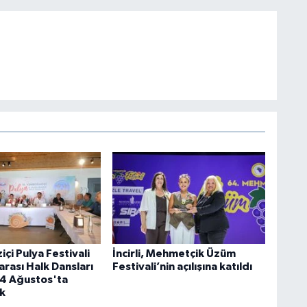
çi Pulya Festivali
İncirli, Mehmetçik Üzüm
arası Halk Dansları
Festivali’nin açılışına katıldı
14 Ağustos'ta
k