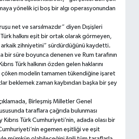
maya yönelik içi boş bir algı operasyonundan
uşu net ve sarsılmazdır” diyen Dışişleri
 Türk halkını eşit bir ortak olarak görmeyen,
 arkaik zihniyetini” sürdürdüğünü kaydetti.
azla bir süre boyunca denenen ve Rum tarafının
Kıbrıs Türk halkının özden gelen haklarını
 çöken modelin tamamen tükendiğine işaret
uçlar beklemek zaman kaybından başka bir şey
açıklamada, Birleşmiş Milletler Genel
i hususunda taraflara çağrıda bulunması
Kıbrıs Türk Cumhuriyeti’nin, adada olası bir
umhuriyeti’nin egemen eşitliği ve eşit
le mümkün olabileceğini ilgili tüm taraflarla