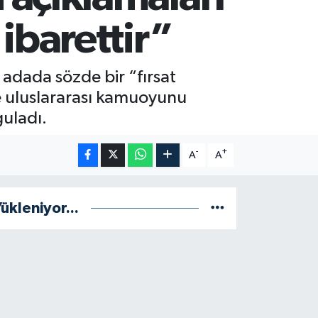
ibarettir”
n adada sözde bir “fırsat
e uluslararası kamuoyunu
guladı.
-
+
A
A
ükleniyor...