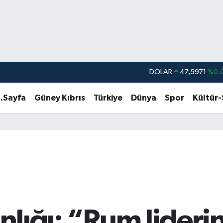
DOLAR
47,5971
%0.
EURO
55,1336
%0.
.Sayfa
Güney Kıbrıs
Türkiye
Dünya
Spor
Kültür
STERLİN
64,2534
%0.
GRAM ALTIN
6518.23
%0.
BİST100
13.703
BITCOIN
64.475,47
%0.
anlığı: “Rum lideri