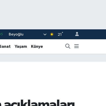
°
Beyoğlu
05
21
18
-Sanat
Yaşam
Künye
22
39
%0
66
n açıklamaları