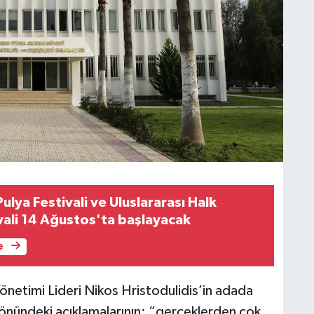
ulya Festivali ve Uluslararası Halk
vali 14 Ağustos'ta başlayacak
e
Yönetimi Lideri Nikos
Hristodulidis’in adada
önündeki açıklamalarının; “gerçeklerden çok