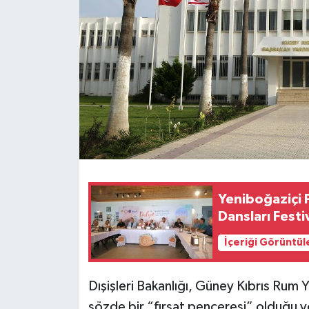
Yeniboğaziçi P
Dansları Festi
İçeriği Görüntül
Dışişleri Bakanlığı, Güney Kıbrıs Rum 
sözde bir “fırsat penceresi” olduğu y