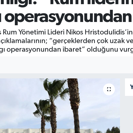
lgı operasyonundan 
s Rum Yönetimi Lideri Nikos Hristodulidis’i
çıklamalarının; “gerçeklerden çok uzak v
 algı operasyonundan ibaret” olduğunu vur
Y