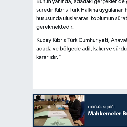
Bunun yanında, adadaki gerçekler de g
süredir Kıbrıs Türk Halkına uygulanan h
hususunda uluslararası toplumun sür
gerekmektedir.
Kuzey Kıbrıs Türk Cumhuriyeti, Anava
adada ve bölgede adil, kalıcı ve sürdür
kararlıdır.”
EDITÖRÜN SEÇTIĞI
Mahkemeler Bü