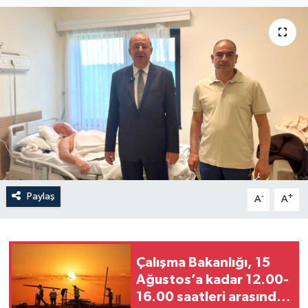
Paylaş
-
+
A
A
Çalışma Bakanlığı, 15
Ağustos’a kadar 12.00-
16.00 saatleri arasında