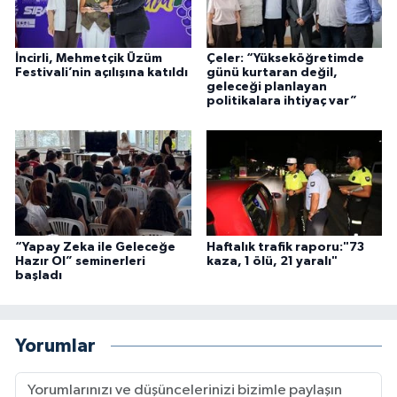
İncirli, Mehmetçik Üzüm
Çeler: “Yükseköğretimde
Festivali’nin açılışına katıldı
günü kurtaran değil,
geleceği planlayan
politikalara ihtiyaç var”
“Yapay Zeka ile Geleceğe
Haftalık trafik raporu:"73
Hazır Ol” seminerleri
kaza, 1 ölü, 21 yaralı"
başladı
Yorumlar