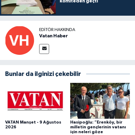
komiteden geçti
EDITÖR HAKKINDA
Vatan Haber
Bunlar da ilginizi çekebilir
VATAN Manşet - 9 Ağustos
Hasipoğlu: “Erenköy, bir
2026
milletin gençlerinin vatanı
için neleri göze