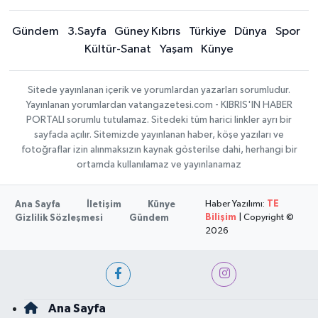
Gündem
3.Sayfa
Güney Kıbrıs
Türkiye
Dünya
Spor
Kültür-Sanat
Yaşam
Künye
Sitede yayınlanan içerik ve yorumlardan yazarları sorumludur.
Yayınlanan yorumlardan vatangazetesi.com - KIBRIS'IN HABER
PORTALI sorumlu tutulamaz. Sitedeki tüm harici linkler ayrı bir
sayfada açılır. Sitemizde yayınlanan haber, köşe yazıları ve
fotoğraflar izin alınmaksızın kaynak gösterilse dahi, herhangi bir
ortamda kullanılamaz ve yayınlanamaz
Haber Yazılımı:
TE
Ana Sayfa
İletişim
Künye
Bilişim
| Copyright ©
Gizlilik Sözleşmesi
Gündem
2026
Ana Sayfa