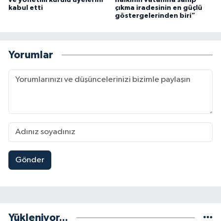
kabul etti
çıkma iradesinin en güçlü
göstergelerinden biri”
Yorumlar
Gönder
Yükleniyor...