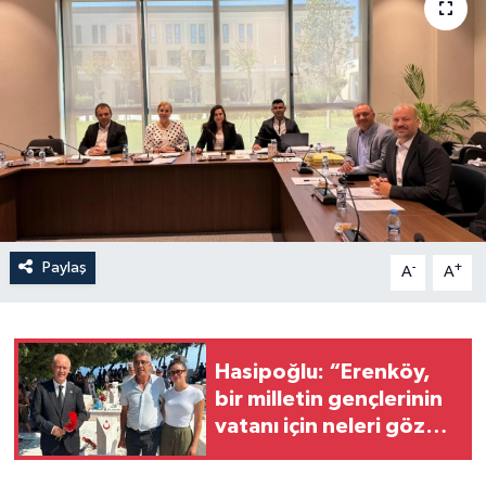
Paylaş
-
+
A
A
Hasipoğlu: “Erenköy,
bir milletin gençlerinin
vatanı için neleri göze
alabileceğinin
destanıdır”