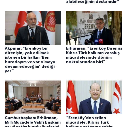
alabileceğinin destanıdır”
Akpınar: “Erenköy bir
Erhürman: “Erenköy Direnişi
direnişin, yok edilmek
Kıbrıs Türk halkının varoluş
istenen bir halkın ‘Ben
mücadelesinde dönüm
buradayım ve var olmaya
noktalarından biri”
devam edeceğim’ dediği
yer”
Cumhurbaşkanı Erhürman,
“Erenköy’de verilen
Milli Mücadele Vakfı başkanı
mücadele, Kıbrıs Türk
ve yönetim kurulu üyelerini
halkının vatanına sahip