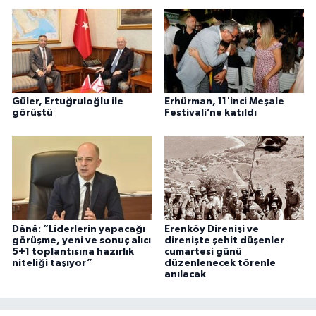
Güler, Ertuğruloğlu ile
Erhürman, 11'inci Meşale
görüştü
Festivali’ne katıldı
Dânâ: “Liderlerin yapacağı
Erenköy Direnişi ve
görüşme, yeni ve sonuç alıcı
direnişte şehit düşenler
5+1 toplantısına hazırlık
cumartesi günü
niteliği taşıyor”
düzenlenecek törenle
anılacak