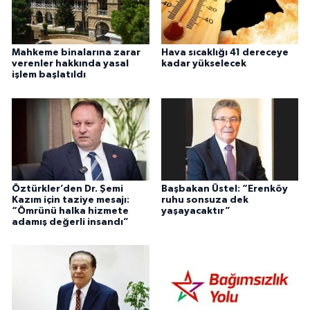
Mahkeme binalarına zarar
Hava sıcaklığı 41 dereceye
verenler hakkında yasal
kadar yükselecek
işlem başlatıldı
Öztürkler’den Dr. Şemi
Başbakan Üstel: “Erenköy
Kazım için taziye mesajı:
ruhu sonsuza dek
“Ömrünü halka hizmete
yaşayacaktır”
adamış değerli insandı”