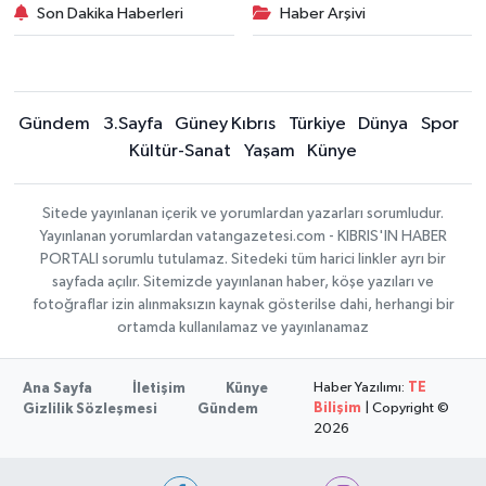
Son Dakika Haberleri
Haber Arşivi
Gündem
3.Sayfa
Güney Kıbrıs
Türkiye
Dünya
Spor
Kültür-Sanat
Yaşam
Künye
Sitede yayınlanan içerik ve yorumlardan yazarları sorumludur.
Yayınlanan yorumlardan vatangazetesi.com - KIBRIS'IN HABER
PORTALI sorumlu tutulamaz. Sitedeki tüm harici linkler ayrı bir
sayfada açılır. Sitemizde yayınlanan haber, köşe yazıları ve
fotoğraflar izin alınmaksızın kaynak gösterilse dahi, herhangi bir
ortamda kullanılamaz ve yayınlanamaz
Haber Yazılımı:
TE
Ana Sayfa
İletişim
Künye
Bilişim
| Copyright ©
Gizlilik Sözleşmesi
Gündem
2026