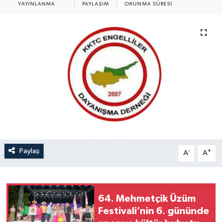
YAYINLANMA
PAYLAŞIM
OKUNMA SÜRESI
Paylaş
-
+
A
A
64. Mehmetçik Üzüm
Festivali’nin 6. gününde