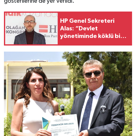
gösterilerine de yer verildi.
HP Genel Sekreteri
Alas: “Devlet
yönetiminde köklü bir
zihniyet değişimine
ihtiyaç var”