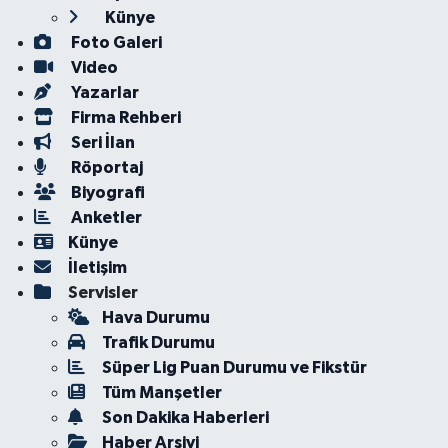
Künye
Foto Galeri
Video
Yazarlar
Firma Rehberi
Seri İlan
Röportaj
Biyografi
Anketler
Künye
İletişim
Servisler
Hava Durumu
Trafik Durumu
Süper Lig Puan Durumu ve Fikstür
Tüm Manşetler
Son Dakika Haberleri
Haber Arşivi