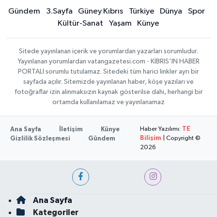
Gündem
3.Sayfa
Güney Kıbrıs
Türkiye
Dünya
Spor
Kültür-Sanat
Yaşam
Künye
Sitede yayınlanan içerik ve yorumlardan yazarları sorumludur.
Yayınlanan yorumlardan vatangazetesi.com - KIBRIS'IN HABER
PORTALI sorumlu tutulamaz. Sitedeki tüm harici linkler ayrı bir
sayfada açılır. Sitemizde yayınlanan haber, köşe yazıları ve
fotoğraflar izin alınmaksızın kaynak gösterilse dahi, herhangi bir
ortamda kullanılamaz ve yayınlanamaz
Haber Yazılımı:
TE
Ana Sayfa
İletişim
Künye
Bilişim
| Copyright ©
Gizlilik Sözleşmesi
Gündem
2026
Ana Sayfa
Kategoriler