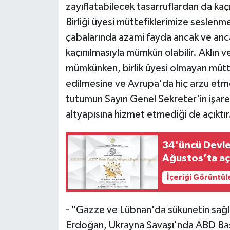
zayıflatabilecek tasarruflardan da ka
Birliği üyesi müttefiklerimize seslenme
çabalarında azami fayda ancak ve anc
kaçınılmasıyla mümkün olabilir. Aklın ve
mümkünken, birlik üyesi olmayan müttef
edilmesine ve Avrupa'da hiç arzu etme
tutumun Sayın Genel Sekreter'in işare
altyapısına hizmet etmediği de açıktır
34'üncü Devle
Ağustos’ta aç
İçeriği Görüntül
- "Gazze ve Lübnan'da sükunetin sağl
Erdoğan, Ukrayna Savaşı'nda ABD Başk