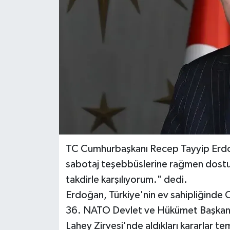
TC Cumhurbaşkanı Recep Tayyip Erdoğ
sabotaj teşebbüslerine rağmen dostum
takdirle karşılıyorum." dedi.
Erdoğan, Türkiye'nin ev sahipliğinde C
36.⁠ ⁠NATO Devlet ve Hükümet Başkanlar
Lahey Zirvesi'nde aldıkları kararlar te