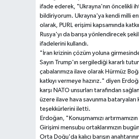
ifade ederek, "Ukrayna'nın öncelikli ih
bildiriyorum. Ukrayna'ya kendi milli 
olarak, PURL erişimi kapsamında katkı
Rusya'yı da barışa yönlendirecek şekil
ifadelerini kullandı.
"İran krizinin çözüm yoluna girmesi
Sayın Trump'ın sergilediği kararlı tut
çabalarımıza ilave olarak Hürmüz Boğa
katkıyı vermeye hazırız." diyen Erdoğa
karşı NATO unsurları tarafından sağla
üzere ilave hava savunma bataryaları 
teşekkürlerini iletti.
Erdoğan, "Konuşmamızı artırmamızın şa
Girişimi mensubu ortaklarımızın bugün
Orta Doğu'da kalıcı barışın anahtarını