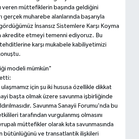
ı veren müttefiklerin başında geldiğini
ı gerçek muharebe alanlarında başarıyla
 öngördüğümüz İnsansız Sistemlere Karşı Koyma
akredite etmeyi temenni ediyoruz. Bu
ehditlerine karşı mukabele kabiliyetimizi
konuştu.
irliği modeli mümkün"
tti:
aşmamız için şu iki hususa özellikle dikkat
nayi başta olmak üzere savunma işbirliğinde
kaldırılmasıdır. Savunma Sanayii Forumu'nda bu
ilileri tarafından vurgulanmış olmasını
vrupalı müttefikler olarak kıta savunmasında
n bütünlüğünü ve transatlantik ilişkileri