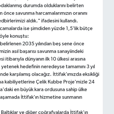
odaklanmış durumda olduklarını belirten
an önce savunma harcamalarımızın oranını
irlerimizi aldık." ifadesini kullandı.
harcamalarda ise şimdiden yüzde 1,5'lik bütçe
şöyle konuştu:
belirlenen 2035 yılından beş sene önce
izin asıl başarısı savunma sanayiindeki
i itibarıyla dünyanın ilk 10 ülkesi arasına
361 yetenek hedefinin neredeyse tamamını 3 yıl
nde karşılamış olacağız. İttifak'ımızda eksikliği
a kabiliyetlerine Çelik Kubbe Proje'mizle 24
pa'daki en büyük kara ordusuna sahip ülke
n aşamada İttifak'ın hizmetine sunmanın
altıklar ve diğer coğrafyalarda İttifak'ın