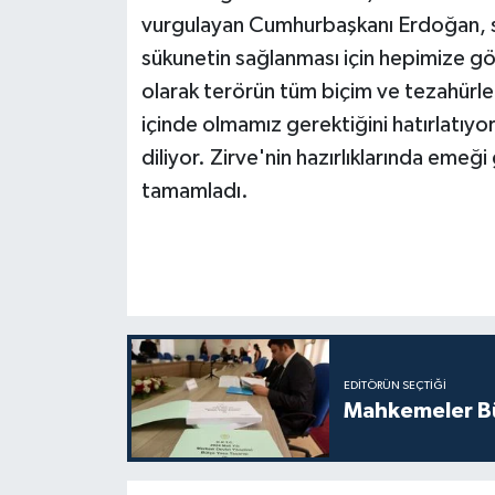
vurgulayan Cumhurbaşkanı Erdoğan, s
sükunetin sağlanması için hepimize g
olarak terörün tüm biçim ve tezahürl
içinde olmamız gerektiğini hatırlatıyor
diliyor. Zirve'nin hazırlıklarında eme
tamamladı.
EDITÖRÜN SEÇTIĞI
Mahkemeler Bü