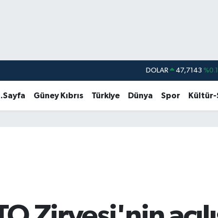
DOLAR
47,7143
%0.
EURO
55,0317
%-0.
.Sayfa
Güney Kıbrıs
Türkiye
Dünya
Spor
Kültür
STERLİN
64,2463
%0.
GRAM ALTIN
6574.81
%1.
BİST100
13.799
%7
BITCOIN
64.225,61
%-0.
 Zirvesi'nin açıl