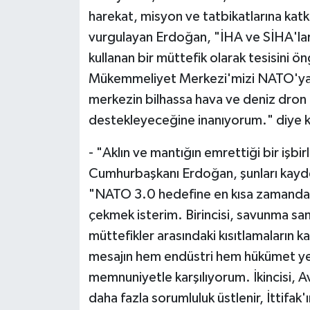
harekat, misyon ve tatbikatlarına katk
vurgulayan Erdoğan, "İHA ve SİHA'lar
kullanan bir müttefik olarak tesisini
Mükemmeliyet Merkezi'mizi NATO'ya 
merkezin bilhassa hava ve deniz dron t
destekleyeceğine inanıyorum." diye 
- "Aklın ve mantığın emrettiği bir işb
Cumhurbaşkanı Erdoğan, şunları kayde
"NATO 3.0 hedefine en kısa zamanda ul
çekmek isterim. Birincisi, savunma sa
müttefikler arasındaki kısıtlamaların 
mesajın hem endüstri hem hükümet yetk
memnuniyetle karşılıyorum. İkincisi, A
daha fazla sorumluluk üstlenir, İttifak'ı