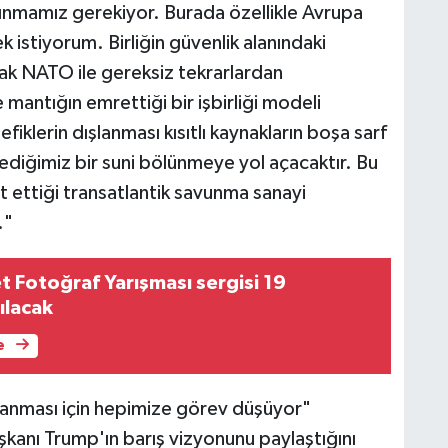
çınmamız gerekiyor. Burada özellikle Avrupa
k istiyorum. Birliğin güvenlik alanındaki
ak NATO ile gereksiz tekrarlardan
 mantığın emrettiği bir işbirliği modeli
iklerin dışlanması kısıtlı kaynakların boşa sarf
diğimiz bir suni bölünmeye yol açacaktır. Bu
t ettiği transatlantik savunma sanayi
."
t Fotoğraf Yarışması sergisi 19
ılacak
e
anması için hepimize görev düşüyor"
anı Trump'ın barış vizyonunu paylaştığını