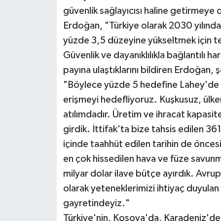
güvenlik sağlayıcısı haline getirmeye 
Erdoğan, "Türkiye olarak 2030 yılınd
yüzde 3,5 düzeyine yükseltmek için tedb
Güvenlik ve dayanıklılıkla bağlantılı 
payına ulaştıklarını bildiren Erdoğan, 
"Böylece yüzde 5 hedefine Lahey'de 
erişmeyi hedefliyoruz. Kuşkusuz, ülkem
atılımdadır. Üretim ve ihracat kapasites
girdik. İttifak'ta bize tahsis edilen 
içinde taahhüt edilen tarihin de öncesi
en çok hissedilen hava ve füze savunm
milyar dolar ilave bütçe ayırdık. Avru
olarak yeteneklerimizi ihtiyaç duyula
gayretindeyiz."
Türkiye'nin, Kosova'da, Karadeniz'de B