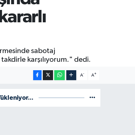
kararlı
irmesinde sabotaj
akdirle karşılıyorum." dedi.
-
+
A
A
ükleniyor...