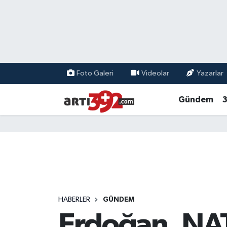
Foto Galeri
Videolar
Yazarlar
Gündem
3
HABERLER
GÜNDEM
Erdoğan, NATO