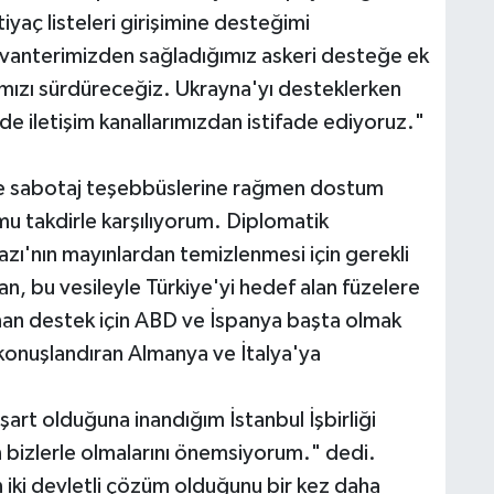
tiyaç listeleri girişimine desteğimi
envanterimizden sağladığımız askeri desteğe ek
mızı sürdüreceğiz. Ukrayna'yı desteklerken
de iletişim kanallarımızdan istifade ediyoruz."
nde sabotaj teşebbüslerine rağmen dostum
umu takdirle karşılıyorum. Diplomatik
zı'nın mayınlardan temizlenmesi için gerekli
n, bu vesileyle Türkiye'yi hedef alan füzelere
nan destek için ABD ve İspanya başta olmak
konuşlandıran Almanya ve İtalya'ya
rt olduğuna inandığım İstanbul İşbirliği
 bizlerle olmalarını önemsiyorum." dedi.
n iki devletli çözüm olduğunu bir kez daha