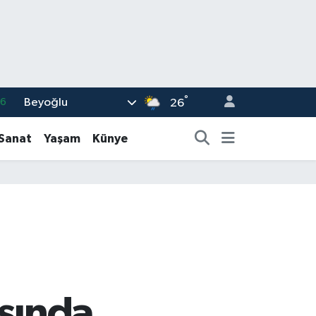
°
Beyoğlu
16
26
02
-Sanat
Yaşam
Künye
07
44
0
63
ışında