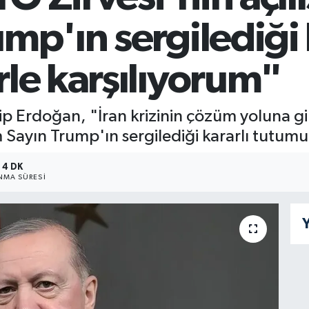
mp'ın sergilediği 
le karşılıyorum"
 Erdoğan, "İran krizinin çözüm yoluna g
ayın Trump'ın sergilediği kararlı tutumu t
4 DK
MA SÜRESI
Y