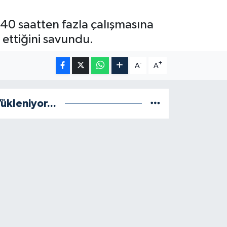
 40 saatten fazla çalışmasına
 ettiğini savundu.
-
+
A
A
ükleniyor...