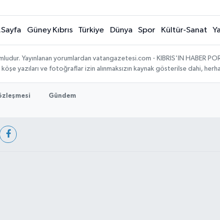
.Sayfa
Güney Kıbrıs
Türkiye
Dünya
Spor
Kültür-Sanat
Y
umludur. Yayınlanan yorumlardan vatangazetesi.com - KIBRIS'IN HABER PORTA
, köşe yazıları ve fotoğraflar izin alınmaksızın kaynak gösterilse dahi, he
Sözleşmesi
Gündem