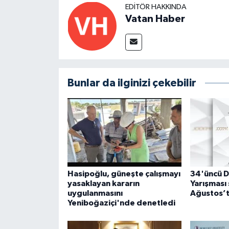
EDITÖR HAKKINDA
Vatan Haber
Bunlar da ilginizi çekebilir
Hasipoğlu, güneşte çalışmayı
34'üncü D
yasaklayan kararın
Yarışması 
uygulanmasını
Ağustos’t
Yeniboğaziçi'nde denetledi