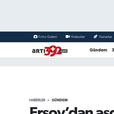
Foto Galeri
Videolar
Yazarlar
Gündem
3
HABERLER
GÜNDEM
Ersoy’dan asga