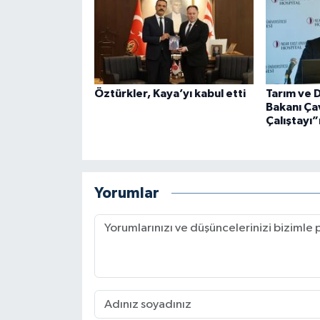
Öztürkler, Kaya’yı kabul etti
Tarım ve 
Bakanı Ça
Çalıştayı”
Yorumlar