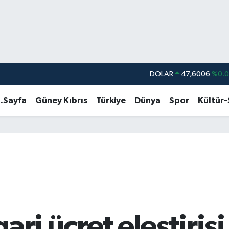
DOLAR
47,6006
%0.
EURO
55,0250
%0.
.Sayfa
Güney Kıbrıs
Türkiye
Dünya
Spor
Kültür
STERLİN
64,2398
%0
GRAM ALTIN
6500.87
%0.
BİST100
13.799
%7
BITCOIN
64.643,95
%0.
ri ücret eleştirisi