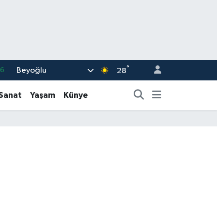
°
Beyoğlu
06
28
02
-Sanat
Yaşam
Künye
.2
12
0
16