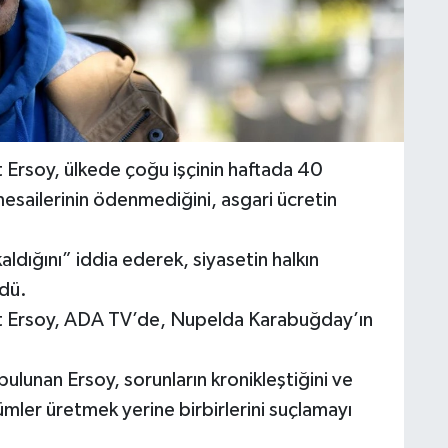
 Ersoy, ülkede çoğu işçinin haftada 40
esailerinin ödenmediğini, asgari ücretin
aldığını” iddia ederek, siyasetin halkın
rdü.
ut Ersoy, ADA TV’de, Nupelda Karabuğday’ın
lunan Ersoy, sorunların kronikleştiğini ve
ümler üretmek yerine birbirlerini suçlamayı