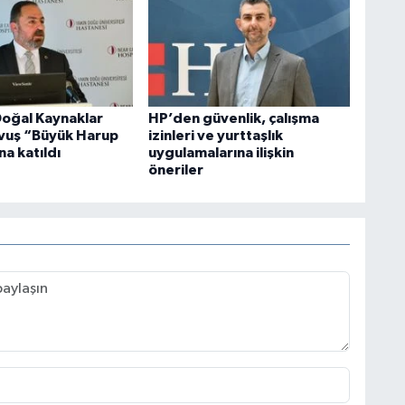
Doğal Kaynaklar
HP’den güvenlik, çalışma
vuş “Büyük Harup
izinleri ve yurttaşlık
na katıldı
uygulamalarına ilişkin
öneriler