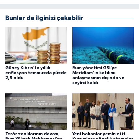
Bunlar da ilginizi çekebilir
Güney Kıbrıs'ta yıllık
Rum yönetimi GSI’ye
enflasyon temmuzda yüzde
Meridiam'ın katılımı
2,9 oldu
anlaşmasının dışında ve
seyirci kaldı
Terör zanlılarının davası,
Yeni bakanlar yemin etti...
Rum Yüksek Mahkemesi’ne
Kurumlara yönelik atamalar