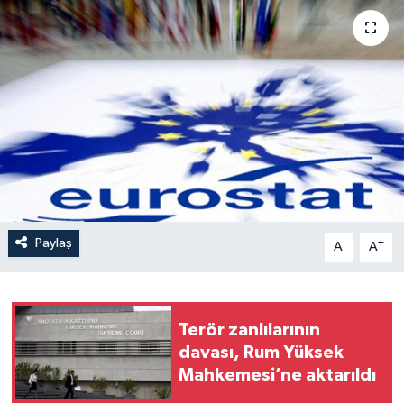
Paylaş
-
+
A
A
Terör zanlılarının
davası, Rum Yüksek
Mahkemesi’ne aktarıldı