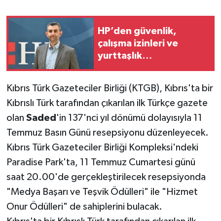
HP’den güvenlik,
çalışma izinleri ve
yurttaşlık
uygulamalarına ilişkin
öneriler
Kıbrıs Türk Gazeteciler Birliği (KTGB), Kıbrıs'ta bir
Kıbrıslı Türk tarafından çıkarılan ilk Türkçe gazete
olan
Saded
'in 137'nci yıl dönümü dolayısıyla 11
Temmuz Basın Günü resepsiyonu düzenleyecek.
Kıbrıs Türk Gazeteciler Birliği Kompleksi'ndeki
Paradise Park'ta, 11 Temmuz Cumartesi günü
saat 20.00'de gerçekleştirilecek resepsiyonda
"Medya Başarı ve Teşvik Ödülleri" ile "Hizmet
Onur Ödülleri" de sahiplerini bulacak.