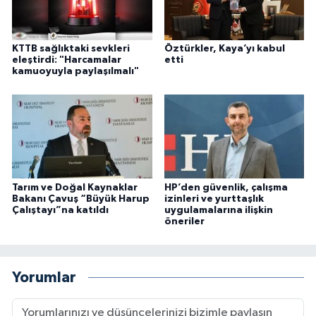
KTTB sağlıktaki sevkleri
Öztürkler, Kaya’yı kabul
eleştirdi: "Harcamalar
etti
kamuoyuyla paylaşılmalı"
Tarım ve Doğal Kaynaklar
HP’den güvenlik, çalışma
Bakanı Çavuş “Büyük Harup
izinleri ve yurttaşlık
Çalıştayı”na katıldı
uygulamalarına ilişkin
öneriler
Yorumlar