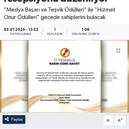
"Medya Başarı ve Teşvik Ödülleri" ile "Hizmet
Onur Ödülleri" gecede sahiplerini bulacak
03.07.2026 - 13:52
1
1 DK
YAYINLANMA
PAYLAŞIM
OKUNMA SÜRESI
Paylaş
-
+
A
A