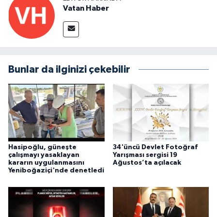
Vatan Haber
Bunlar da ilginizi çekebilir
Hasipoğlu, güneşte
34'üncü Devlet Fotoğraf
çalışmayı yasaklayan
Yarışması sergisi 19
kararın uygulanmasını
Ağustos’ta açılacak
Yeniboğaziçi'nde denetledi