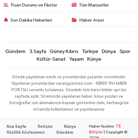
Puan Durumu ve Fikstür
Tüm Manşetler
Son Dakika Haberleri
Haber Arşivi
Gündem
3.Sayfa
Güney Kıbrıs
Türkiye
Dünya
Spor
Kültür-Sanat
Yaşam
Künye
Sitede yayınlanan içerik ve yorumlardan yazarları sorumludur.
Yayınlanan yorumlardan vatangazetesi.com - KIBRIS'IN HABER
PORTALI sorumlu tutulamaz. Sitedeki tüm harici linkler ayrı bir
sayfada açılır. Sitemizde yayınlanan haber, köşe yazıları ve
fotoğraflar izin alınmaksızın kaynak gösterilse dahi, herhangi bir
ortamda kullanılamaz ve yayınlanamaz
Haber Yazılımı:
TE
Ana Sayfa
İletişim
Künye
Bilişim
| Copyright ©
Gizlilik Sözleşmesi
Gündem