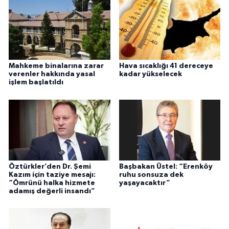
Mahkeme binalarına zarar
Hava sıcaklığı 41 dereceye
verenler hakkında yasal
kadar yükselecek
işlem başlatıldı
Öztürkler’den Dr. Şemi
Başbakan Üstel: “Erenköy
Kazım için taziye mesajı:
ruhu sonsuza dek
“Ömrünü halka hizmete
yaşayacaktır”
adamış değerli insandı”