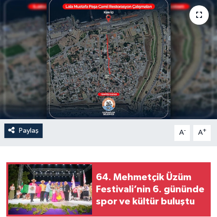
Paylaş
-
+
A
A
64. Mehmetçik Üzüm
Festivali’nin 6. gününde
spor ve kültür buluştu