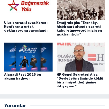
Uluslararası Savaş Karşıtı
Ertuğruloğlu: “Erenköy,
Konferansı ortak
hiçbir şart altında esareti
deklarasyonu yayımlandı
kabul etmeyeceğimizin en
açık kanıtıdır”
Alagadi Fest 2026 bu
HP Genel Sekreteri Alas:
akşam başlıyor
“Devlet yönetiminde köklü
bir zihniyet değişimine
ihtiyaç var”
Yorumlar