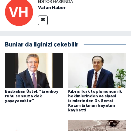
EDITÖR HAKKINDA
Vatan Haber
Bunlar da ilginizi çekebilir
Başbakan Üstel: “Erenköy
Kıbrıs Türk toplumunun ilk
ruhu sonsuza dek
hekimlerinden ve siyasi
yaşayacaktır”
isimlerinden Dr. Şemsi
Kazım Erkman hayatını
kaybetti