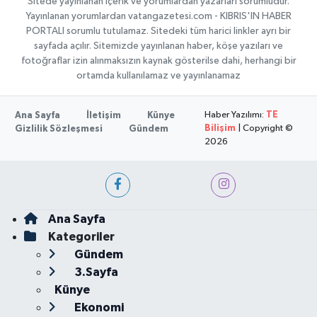
Sitede yayınlanan içerik ve yorumlardan yazarları sorumludur.
Yayınlanan yorumlardan vatangazetesi.com - KIBRIS'IN HABER
PORTALI sorumlu tutulamaz. Sitedeki tüm harici linkler ayrı bir
sayfada açılır. Sitemizde yayınlanan haber, köşe yazıları ve
fotoğraflar izin alınmaksızın kaynak gösterilse dahi, herhangi bir
ortamda kullanılamaz ve yayınlanamaz
Haber Yazılımı:
TE
Ana Sayfa
İletişim
Künye
Bilişim
| Copyright ©
Gizlilik Sözleşmesi
Gündem
2026
Ana Sayfa
Kategoriler
Gündem
3.Sayfa
Künye
Ekonomi