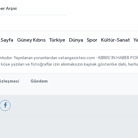
er Arşivi
.Sayfa
Güney Kıbrıs
Türkiye
Dünya
Spor
Kültür-Sanat
Y
umludur. Yayınlanan yorumlardan vatangazetesi.com - KIBRIS'IN HABER PORTA
, köşe yazıları ve fotoğraflar izin alınmaksızın kaynak gösterilse dahi, he
Sözleşmesi
Gündem