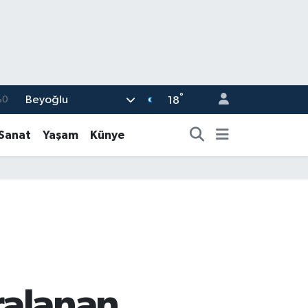
°
Beyoğlu
%0
18
08
-Sanat
Yaşam
Künye
%0
12
70
16
aralanan