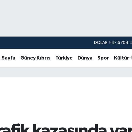
DOLAR
47,6704
EURO
55,0406
%-0.
.Sayfa
Güney Kıbrıs
Türkiye
Dünya
Spor
Kültür
STERLİN
64,2143
GRAM ALTIN
6500.87
%0.
BİST100
13.799
%
BITCOIN
64.643,95
%0.
trafik kazasında y