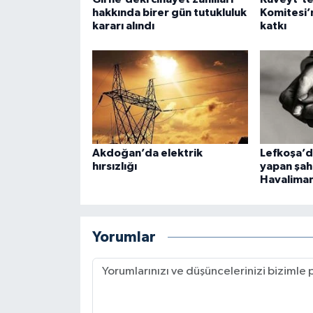
hakkında birer gün tutukluluk
Komitesi’
kararı alındı
katkı
Akdoğan’da elektrik
Lefkoşa’da
hırsızlığı
yapan şah
Havaliman
Yorumlar