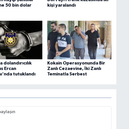
ne 50 bin dolar
kişi yaralandı
 dolandırıcılık
Kokain Operasyonunda Bir
ıs Ercan
Zanlı Cezaevine, İki Zanlı
ı'nda tutuklandı
Teminatla Serbest