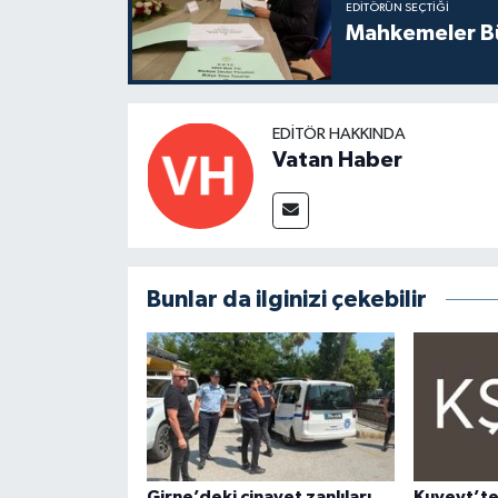
EDITÖRÜN SEÇTIĞI
Mahkemeler Bü
EDITÖR HAKKINDA
Vatan Haber
Bunlar da ilginizi çekebilir
Girne’deki cinayet zanlıları
Kuveyt’te