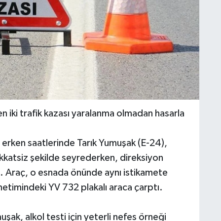
 iki trafik kazası yaralanma olmadan hasarla
n erken saatlerinde Tarık Yumuşak (E-24),
ikkatsiz şekilde seyrederken, direksiyon
i. Araç, o esnada önünde aynı istikamete
etimindeki YV 732 plakalı araca çarptı.
şak, alkol testi için yeterli nefes örneği