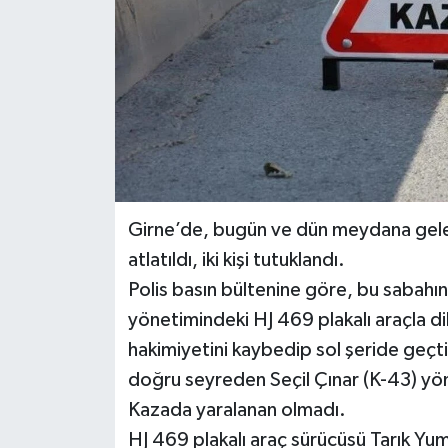
Girne’de, bugün ve dün meydana gelen
atlatıldı, iki kişi tutuklandı.
Polis basın bültenine göre, bu sabahı
yönetimindeki HJ 469 plakalı araçla d
hakimiyetini kaybedip sol şeride geçt
doğru seyreden Seçil Çınar (K-43) yön
Kazada yaralanan olmadı.
HJ 469 plakalı araç sürücüsü Tarık Yumu