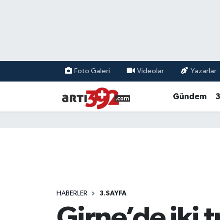
Foto Galeri
Videolar
Yazarlar
Gündem
3
HABERLER
3.SAYFA
Girne’de iki 