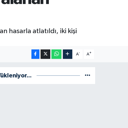
asarla atlatıldı, iki kişi
-
+
A
A
ükleniyor...