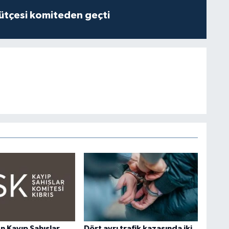
tçesi komiteden geçti
n Kayıp Şahıslar
Dört ayrı trafik kazasında iki