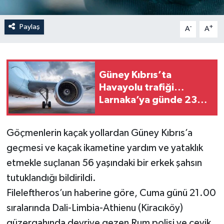
Paylaş
-
+
A
A
Güney Kıbrıs’ta
Havayolu trafiği…
Larnaka’ya günde 230,
Baf’a 95 uçuş
Göçmenlerin kaçak yollardan Güney Kıbrıs’a
geçmesi ve kaçak ikametine yardım ve yataklık
etmekle suçlanan 56 yaşındaki bir erkek şahsın
tutuklandığı bildirildi.
Fileleftheros’un haberine göre, Cuma günü 21.00
sıralarında Dali-Limbia-Athienu (Kiracıköy)
güzergahında devriye gezen Rum polisi ve çevik