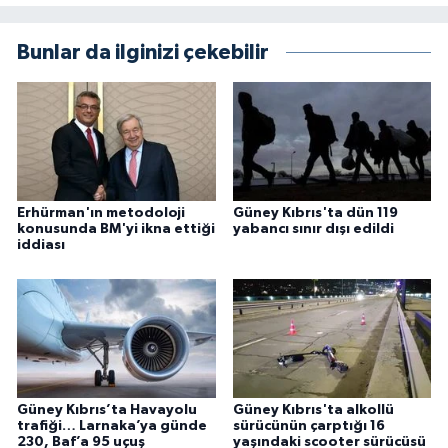
Bunlar da ilginizi çekebilir
Erhürman'ın metodoloji
Güney Kıbrıs'ta dün 119
konusunda BM'yi ikna ettiği
yabancı sınır dışı edildi
iddiası
Güney Kıbrıs’ta Havayolu
Güney Kıbrıs'ta alkollü
trafiği… Larnaka’ya günde
sürücünün çarptığı 16
230, Baf’a 95 uçuş
yaşındaki scooter sürücüsü