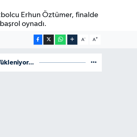
tbolcu Erhun Öztümer, finalde
 başrol oynadı.
-
+
A
A
ükleniyor...