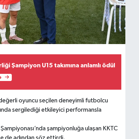
rliği Şampiyon U15 takımına anlamlı ödül
e
ğerli oyuncu seçilen deneyimli futbolcu
nda sergilediği etkileyici performansla
 Şampiyonası’nda şampiyonluğa ulaşan KKTC
de de adından söz ettirdi.