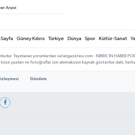
er Arşivi
.Sayfa
Güney Kıbrıs
Türkiye
Dünya
Spor
Kültür-Sanat
Y
umludur. Yayınlanan yorumlardan vatangazetesi.com - KIBRIS'IN HABER PORTA
, köşe yazıları ve fotoğraflar izin alınmaksızın kaynak gösterilse dahi, he
Sözleşmesi
Gündem