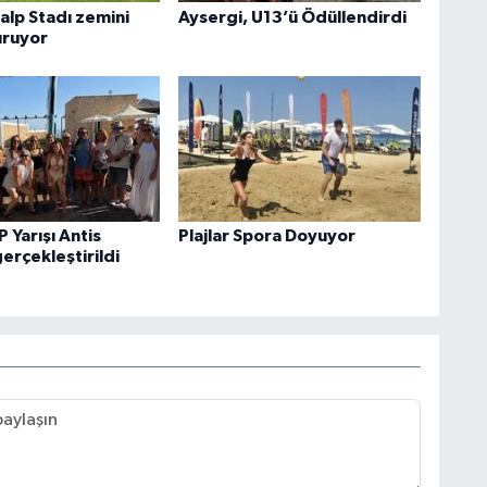
alp Stadı zemini
Aysergi, U13’ü Ödüllendirdi
uruyor
 Yarışı Antis
Plajlar Spora Doyuyor
gerçekleştirildi