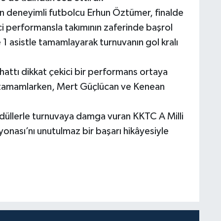
n deneyimli futbolcu Erhun Öztümer, finalde
ici performansla takımının zaferinde başrol
 1 asistle tamamlayarak turnuvanın gol kralı
ttı dikkat çekici bir performans ortaya
e tamamlarken, Mert Güçlücan ve Kenean
düllerle turnuvaya damga vuran KKTC A Milli
nası’nı unutulmaz bir başarı hikâyesiyle