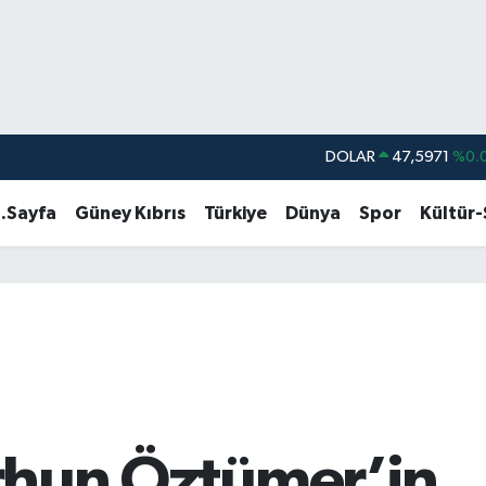
DOLAR
47,5971
%0.
EURO
55,1336
%0.
.Sayfa
Güney Kıbrıs
Türkiye
Dünya
Spor
Kültür
STERLİN
64,2534
%0.
GRAM ALTIN
6527.85
%0.
BİST100
13.703
%
BITCOIN
64.475,47
%0.
Erhun Öztümer’in