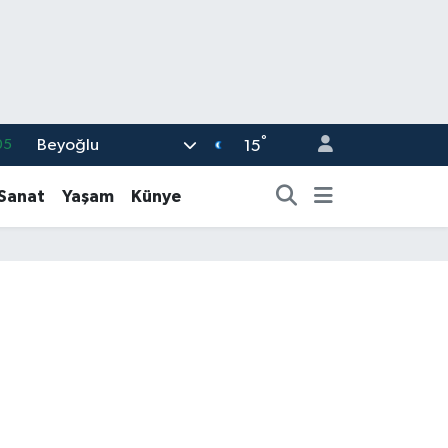
°
Beyoğlu
05
15
18
-Sanat
Yaşam
Künye
22
54
11
66