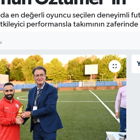
 en değerli oyuncu seçilen deneyimli fu
etkileyici performansla takımının zaferinde
I
Y