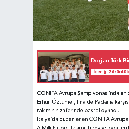
Doğan Türk Bi
İçeriği Görüntül
CONIFA Avrupa Şampiyonası’nda en de
Erhun Öztümer, finalde Padania karşısı
takımının zaferinde başrol oynadı.
İtalya’da düzenlenen CONIFA Avrupa
A Milli Futbol Takımı, bireysel ödüller