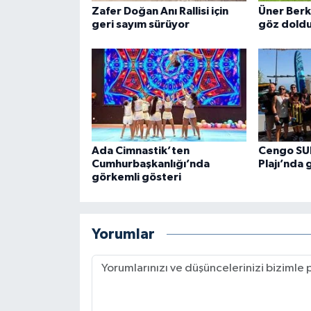
Zafer Doğan Anı Rallisi için
Üner Berk
geri sayım sürüyor
göz dold
Ada Cimnastik’ten
Cengo SUP
Cumhurbaşkanlığı’nda
Plajı’nda 
görkemli gösteri
Yorumlar