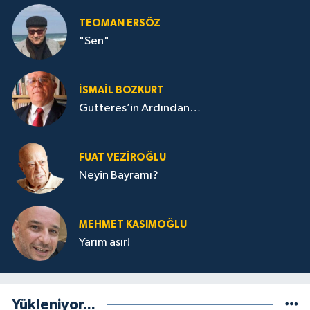
TEOMAN ERSÖZ
"Sen"
İSMAIL BOZKURT
Gutteres’in Ardından…
FUAT VEZIROĞLU
Neyin Bayramı?
MEHMET KASIMOĞLU
Yarım asır!
Yükleniyor...