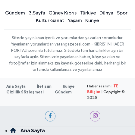
Gündem
3.Sayfa
Güney Kıbrıs
Türkiye
Dünya
Spor
Kültür-Sanat
Yaşam
Künye
Sitede yayınlanan içerik ve yorumlardan yazarları sorumludur.
Yayınlanan yorumlardan vatangazetesi.com - KIBRIS'IN HABER
PORTALI sorumlu tutulamaz. Sitedeki tüm harici linkler ayrı bir
sayfada açılır. Sitemizde yayınlanan haber, köşe yazıları ve
fotoğraflar izin alınmaksızın kaynak gösterilse dahi, herhangi bir
ortamda kullanılamaz ve yayınlanamaz
Haber Yazılımı:
TE
Ana Sayfa
İletişim
Künye
Bilişim
| Copyright ©
Gizlilik Sözleşmesi
Gündem
2026
Ana Sayfa