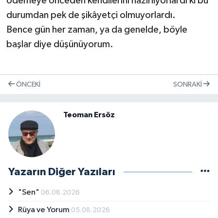
ödemeye önceden kendilerini hazırlıyorlardı ki bu
durumdan pek de şikâyetçi olmuyorlardı.
Bence gün her zaman, ya da genelde, böyle
başlar diye düşünüyorum.
ÖNCEKI
SONRAKI
Teoman Ersöz
Yazarın Diğer Yazıları
"Sen"
06.08.2026
Rüya ve Yorum
05.08.2026