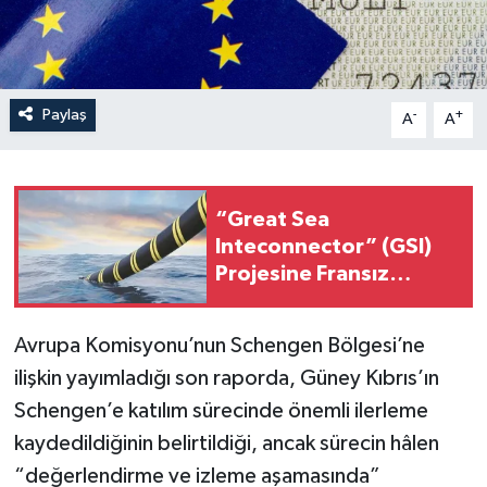
Paylaş
-
+
A
A
“Great Sea
Inteconnector” (GSI)
Projesine Fransız
“Meridiam” şirketi de
dahil oldu
Avrupa Komisyonu’nun Schengen Bölgesi’ne
ilişkin yayımladığı son raporda, Güney Kıbrıs’ın
Schengen’e katılım sürecinde önemli ilerleme
kaydedildiğinin belirtildiği, ancak sürecin hâlen
“değerlendirme ve izleme aşamasında”