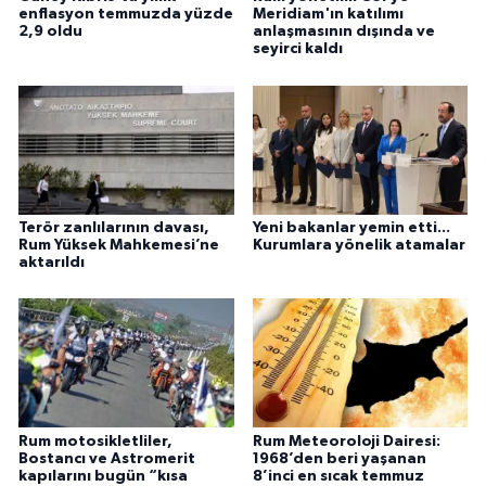
enflasyon temmuzda yüzde
Meridiam'ın katılımı
2,9 oldu
anlaşmasının dışında ve
seyirci kaldı
Terör zanlılarının davası,
Yeni bakanlar yemin etti...
Rum Yüksek Mahkemesi’ne
Kurumlara yönelik atamalar
aktarıldı
Rum motosikletliler,
Rum Meteoroloji Dairesi:
Bostancı ve Astromerit
1968’den beri yaşanan
kapılarını bugün “kısa
8’inci en sıcak temmuz