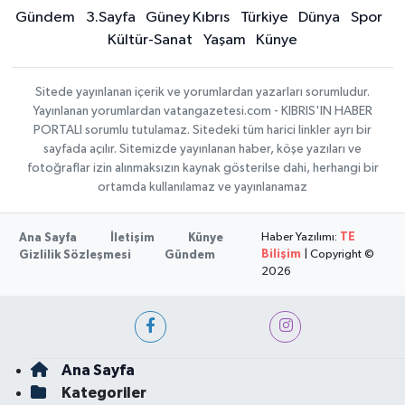
Gündem
3.Sayfa
Güney Kıbrıs
Türkiye
Dünya
Spor
Kültür-Sanat
Yaşam
Künye
Sitede yayınlanan içerik ve yorumlardan yazarları sorumludur.
Yayınlanan yorumlardan vatangazetesi.com - KIBRIS'IN HABER
PORTALI sorumlu tutulamaz. Sitedeki tüm harici linkler ayrı bir
sayfada açılır. Sitemizde yayınlanan haber, köşe yazıları ve
fotoğraflar izin alınmaksızın kaynak gösterilse dahi, herhangi bir
ortamda kullanılamaz ve yayınlanamaz
Haber Yazılımı:
TE
Ana Sayfa
İletişim
Künye
Bilişim
| Copyright ©
Gizlilik Sözleşmesi
Gündem
2026
Ana Sayfa
Kategoriler