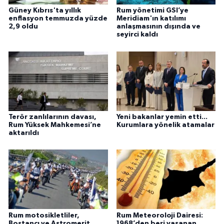
Güney Kıbrıs'ta yıllık
Rum yönetimi GSI’ye
enflasyon temmuzda yüzde
Meridiam'ın katılımı
2,9 oldu
anlaşmasının dışında ve
seyirci kaldı
Terör zanlılarının davası,
Yeni bakanlar yemin etti...
Rum Yüksek Mahkemesi’ne
Kurumlara yönelik atamalar
aktarıldı
Rum motosikletliler,
Rum Meteoroloji Dairesi:
Bostancı ve Astromerit
1968’den beri yaşanan