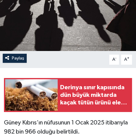
Paylaş
-
+
A
A
Derinya sınır kapısında
dün büyük miktarda
kaçak tütün ürünü ele
geçirildi
Güney Kıbrıs’ın nüfusunun 1 Ocak 2025 itibarıyla
982 bin 966 olduğu belirtildi.