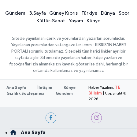
Gündem
3.Sayfa
Güney Kıbrıs
Türkiye
Dünya
Spor
Kültür-Sanat
Yaşam
Künye
Sitede yayınlanan içerik ve yorumlardan yazarları sorumludur.
Yayınlanan yorumlardan vatangazetesi.com - KIBRIS'IN HABER
PORTALI sorumlu tutulamaz. Sitedeki tüm harici linkler ayrı bir
sayfada açılır. Sitemizde yayınlanan haber, köşe yazıları ve
fotoğraflar izin alınmaksızın kaynak gösterilse dahi, herhangi bir
ortamda kullanılamaz ve yayınlanamaz
Haber Yazılımı:
TE
Ana Sayfa
İletişim
Künye
Bilişim
| Copyright ©
Gizlilik Sözleşmesi
Gündem
2026
Ana Sayfa