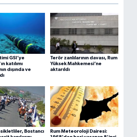
imi GSI’ye
Terör zanlılarının davası, Rum
n katılımı
Yüksek Mahkemesi’ne
nın dışında ve
aktarıldı
ldı
kletliler, Bostancı
Rum Meteoroloji Dairesi:
rit kapılarını
1968’den beri yaşanan 8’inci