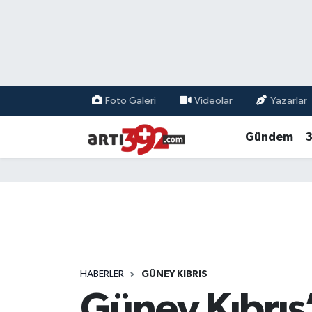
Foto Galeri
Videolar
Yazarlar
Gündem
3
HABERLER
GÜNEY KIBRIS
Güney Kıbrıs’