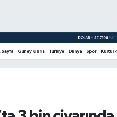
DOLAR
47,7106
%0.1
EURO
55,1652
%0.2
.Sayfa
Güney Kıbrıs
Türkiye
Dünya
Spor
Kültür
STERLİN
64,4046
%0.3
GRAM ALTIN
6618.49
%2.1
BİST100
13.773
%-1
BITCOIN
65.130,04
%1.
ta 3 bin civarında