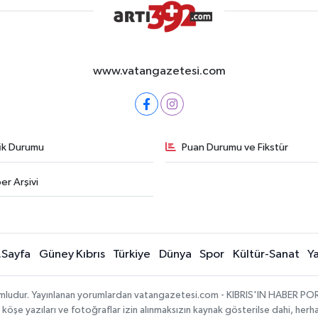
www.vatangazetesi.com
fik Durumu
Puan Durumu ve Fikstür
er Arşivi
.Sayfa
Güney Kıbrıs
Türkiye
Dünya
Spor
Kültür-Sanat
Y
umludur. Yayınlanan yorumlardan vatangazetesi.com - KIBRIS'IN HABER PORTA
, köşe yazıları ve fotoğraflar izin alınmaksızın kaynak gösterilse dahi, he