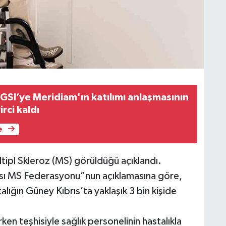
GSI’ye Meridiam'ın katılımı anlaşmasının
rci kaldı
e
ltipl Skleroz (MS) görüldüğü açıklandı.
rası MS Federasyonu”nun açıklamasına göre,
lığın Güney Kıbrıs’ta yaklaşık 3 bin kişide
en teşhisiyle sağlık personelinin hastalıkla