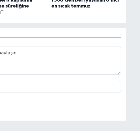
sa süreliğine
en sıcak temmuz
k”