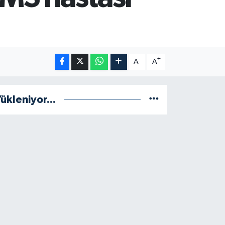
-
+
A
A
ükleniyor...