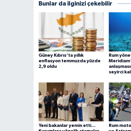
Bunlar da ilginizi çekebilir
Güney Kıbrıs'ta yıllık
Rum yönet
enflasyon temmuzda yüzde
Meridiam'ı
2,9 oldu
anlaşması
seyirci ka
Yeni bakanlar yemin etti...
Rum motosi
Kurumlara yönelik atamalar
ve Astrome