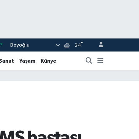
°
Beyoğlu
7
24
7
-Sanat
Yaşam
Künye
5
2
9
2
 MS hastası