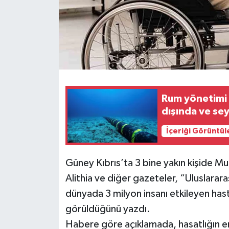
Rum yönetimi 
dışında ve seyi
İçeriği Görüntül
Güney Kıbrıs’ta 3 bine yakın kişide Mu
Alithia ve diğer gazeteler, “Uluslara
dünyada 3 milyon insanı etkileyen hasta
görüldüğünü yazdı.
Habere göre açıklamada, hasatlığın erk