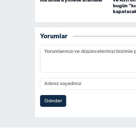
bugün “kı
kapataca
Yorumlar
Gönder