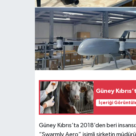
Güney Kıbrıs’t
İçeriği Görüntül
Güney Kıbrıs’ta 2018’den beri insansı
“Swarmly Aero” isimli şirketin müdürü 