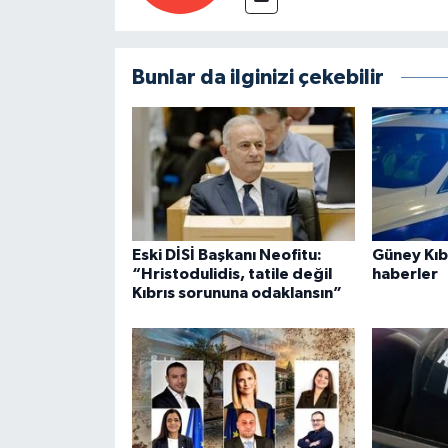
Bunlar da ilginizi çekebilir
Eski DİSİ Başkanı Neofitu:
Güney Kıbr
“Hristodulidis, tatile değil
haberler
Kıbrıs sorununa odaklansın”