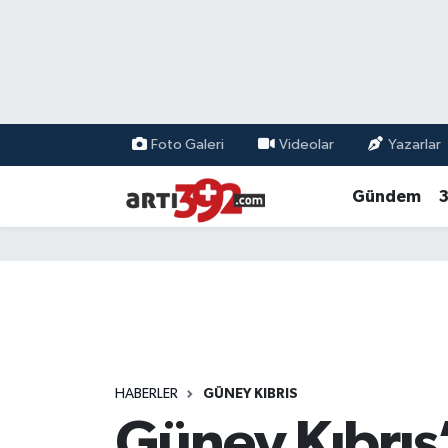
Foto Galeri
Videolar
Yazarlar
Gündem
3
HABERLER
GÜNEY KIBRIS
Güney Kıbrıs’