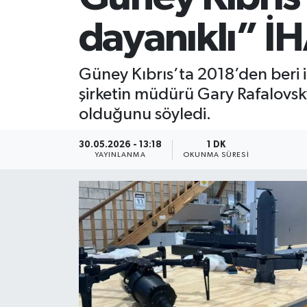
dayanıklı” İHA
Güney Kıbrıs’ta 2018’den beri i
şirketin müdürü Gary Rafalovsky,
olduğunu söyledi.
30.05.2026 - 13:18
1 DK
YAYINLANMA
OKUNMA SÜRESI