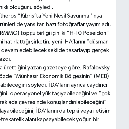
nıklı olduğunu söyledi.
eftheros “Kıbrıs’ta Yeni Nesil Savunma ‘İnşa
 ürünleri de yansıtan bazı fotoğraflar yayımladı.
RMMO) topçu birliği için iki “H-10 Poseidon”
i hatırlattığı şirketin, yeni İHA’larını “düşman
 devam edebilecek şekilde tasarlayıp gerçek
azdı.
 da ürettiğini yazan gazeteye göre, Rafalovsky
n sözde “Münhasır Ekonomik Bölgesinin” (MEB)
ileceğini söyledi. İDA’ların ayrıca caydırıcı
ini, operasyonel yük taşıyabileceğini ve “çok
rak ada çevresinde konuşlandırılabileceğini”
layabileceğini, İDA’larını da tepki veya iletişim
etrekarelik alanı kapsayabilecek yoğun bir
.