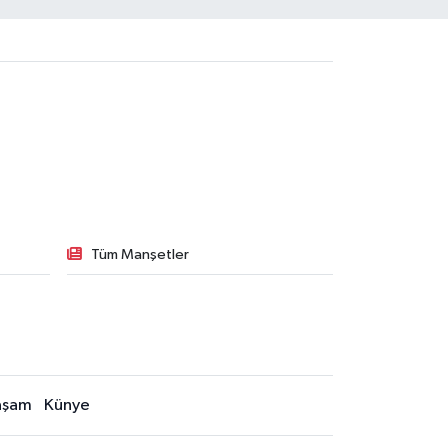
Tüm Manşetler
aşam
Künye