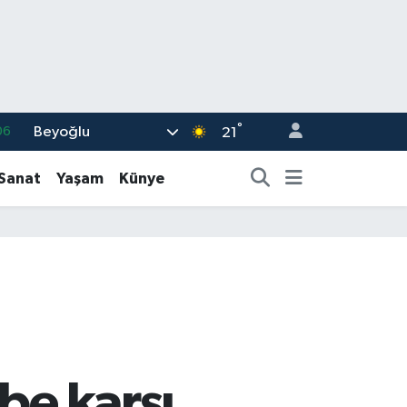
°
Beyoğlu
06
21
.1
-Sanat
Yaşam
Künye
21
39
%0
66
be karşı