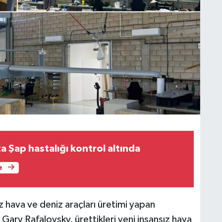
a Şap hastalığı kontrol altında
e
z hava ve deniz araçları üretimi yapan
Gary Rafalovsky, ürettikleri yeni insansız hava