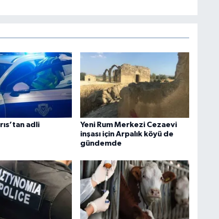
ıs’tan adli
Yeni Rum Merkezi Cezaevi
inşası için Arpalık köyü de
gündemde