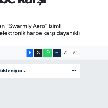
an “Swarmly Aero” isimli
 elektronik harbe karşı dayanıklı
-
+
A
A
ükleniyor...