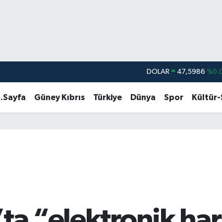
DOLAR
47,5986
%0.
EURO
55,0700
%0
.Sayfa
Güney Kıbrıs
Türkiye
Dünya
Spor
Kültür
STERLİN
64,2438
%0.
GRAM ALTIN
6518.23
%0.
BİST100
13.703
BITCOIN
64.475,47
%0.
ta “elektronik har