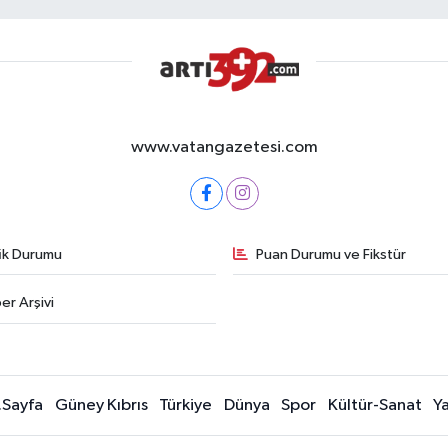
www.vatangazetesi.com
fik Durumu
Puan Durumu ve Fikstür
er Arşivi
.Sayfa
Güney Kıbrıs
Türkiye
Dünya
Spor
Kültür-Sanat
Y