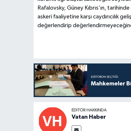
Rafalovsky, Güney Kıbrıs’ın, tarihinde
askeri faaliyetine karşı caydırıcılık gel
değerlendirip değerlendirmeyeceğine
EDITÖRÜN SEÇTIĞI
Mahkemeler Bü
EDITÖR HAKKINDA
Vatan Haber