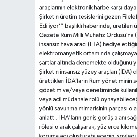
araçlarının elektronik harbe karşı daya
Şirketin üretim tesislerini gezen Filel
Ediliyor’” başlıklı haberinde, üretilen
Gazete Rum Milli Muhafız Ordusu’na (
insansız hava aracı (İHA) hediye ettiğin
elektromanyetik ortamında çalışmaya
şartlar altında denemekte olduğunu y
Şirketin insansız yüzey araçları (İDA)
ürettikleri İDA’ların Rum yönetimini
gözetim ve/veya denetiminde kullanılab
veya acil müdahale rolü oynayabileceğ
yönlü savunma mimarisinin parçası ola
anlattı. İHA’ların geniş görüş alanı sağ
rölesi olarak çalışarak, yüzlerce kilom
koruma ağı oluşturabileceğini söyledi