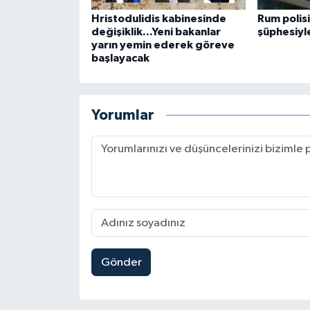
Hristodulidis kabinesinde
Rum polis
değişiklik...Yeni bakanlar
şüphesiyle
yarın yemin ederek göreve
başlayacak
Yorumlar
Gönder