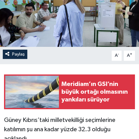
Paylaş
-
+
A
A
Meridiam’ın GSI’nin
büyük ortağı olmasının
yankıları sürüyor
Güney Kıbrıs’taki milletvekilliği seçimlerine
katılımın şu ana kadar yüzde 32.3 olduğu
açıklandı.