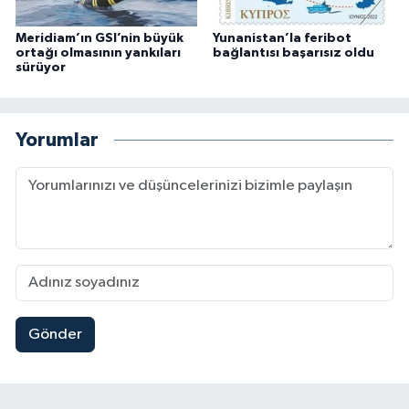
Meridiam’ın GSI’nin büyük
Yunanistan’la feribot
ortağı olmasının yankıları
bağlantısı başarısız oldu
sürüyor
Yorumlar
Gönder