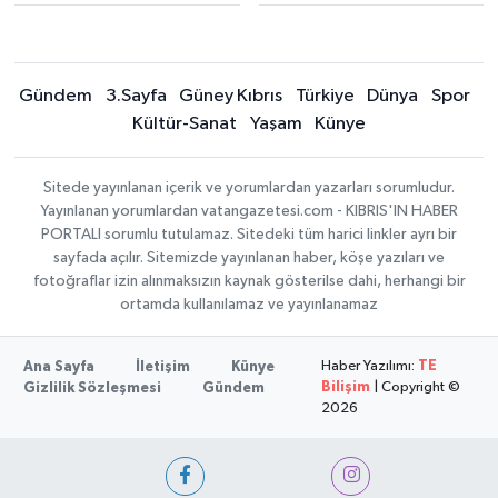
Gündem
3.Sayfa
Güney Kıbrıs
Türkiye
Dünya
Spor
Kültür-Sanat
Yaşam
Künye
Sitede yayınlanan içerik ve yorumlardan yazarları sorumludur.
Yayınlanan yorumlardan vatangazetesi.com - KIBRIS'IN HABER
PORTALI sorumlu tutulamaz. Sitedeki tüm harici linkler ayrı bir
sayfada açılır. Sitemizde yayınlanan haber, köşe yazıları ve
fotoğraflar izin alınmaksızın kaynak gösterilse dahi, herhangi bir
ortamda kullanılamaz ve yayınlanamaz
Haber Yazılımı:
TE
Ana Sayfa
İletişim
Künye
Bilişim
| Copyright ©
Gizlilik Sözleşmesi
Gündem
2026