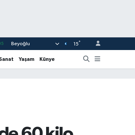
°
Beyoğlu
05
15
18
-Sanat
Yaşam
Künye
22
54
11
32
de 60 kilo