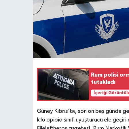
Rum polisi or
tutukladı
İçeriği Görüntül
Güney Kıbrıs’ta, son on beş günde ge
kilo opioid sınıfı uyuşturucu ele geçirild
Fileleftheros gazetesi, Rum Narkotik 