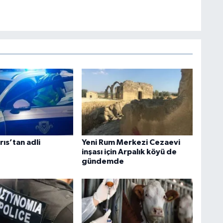
ıs’tan adli
Yeni Rum Merkezi Cezaevi
inşası için Arpalık köyü de
gündemde