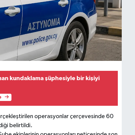
man kundaklama şüphesiyle bir kişiyi
e
rçekleştirilen operasyonlar çerçevesinde 60
iği belirtildi.
Şube ekiplerinin operasyonları neticesinde son