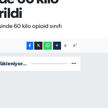
ildi
nde 60 kilo opioid sınıfı
-
+
A
A
ükleniyor...