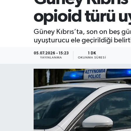
opioid türü u
Güney Kıbrıs’ta, son on beş gün
uyuşturucu ele geçirildiği belirti
05.07.2026 - 15:23
1 DK
YAYINLANMA
OKUNMA SÜRESI