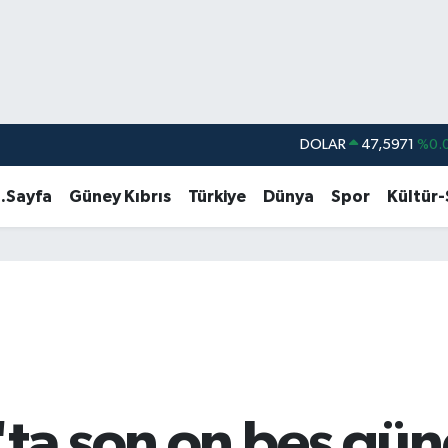
DOLAR
47,5971
%0.
EURO
55,1336
%0.
.Sayfa
Güney Kıbrıs
Türkiye
Dünya
Spor
Kültür
STERLİN
64,2534
%0.
GRAM ALTIN
6527.85
%0.
BİST100
13.703
%
BITCOIN
64.927,78
%1.
ta son on beş gün