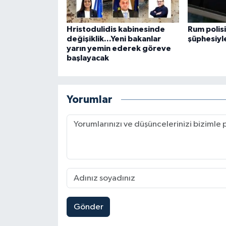
Hristodulidis kabinesinde
Rum polis
değişiklik...Yeni bakanlar
şüphesiyle
yarın yemin ederek göreve
başlayacak
Yorumlar
Gönder