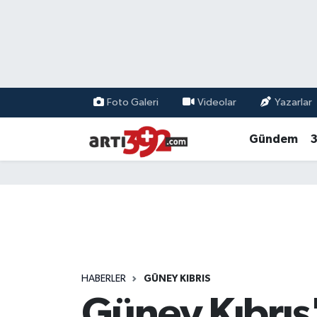
Foto Galeri
Videolar
Yazarlar
Gündem
3
HABERLER
GÜNEY KIBRIS
Güney Kıbrıs'