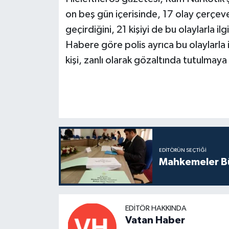
on beş gün içerisinde, 17 olay çerçeve
geçirdiğini, 21 kişiyi de bu olaylarla ilg
Habere göre polis ayrıca bu olaylarla il
kişi, zanlı olarak gözaltında tutulmay
EDITÖRÜN SEÇTIĞI
Mahkemeler Bü
EDITÖR HAKKINDA
Vatan Haber