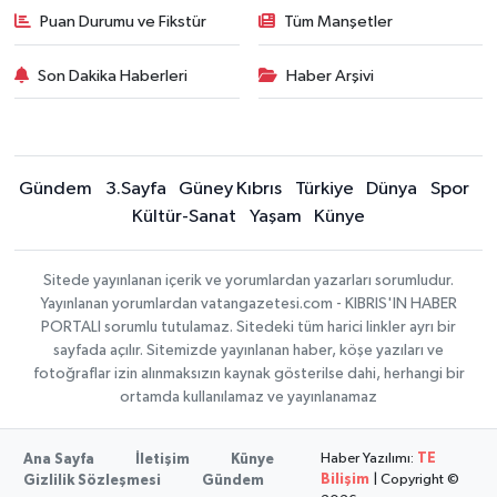
Puan Durumu ve Fikstür
Tüm Manşetler
Son Dakika Haberleri
Haber Arşivi
Gündem
3.Sayfa
Güney Kıbrıs
Türkiye
Dünya
Spor
Kültür-Sanat
Yaşam
Künye
Sitede yayınlanan içerik ve yorumlardan yazarları sorumludur.
Yayınlanan yorumlardan vatangazetesi.com - KIBRIS'IN HABER
PORTALI sorumlu tutulamaz. Sitedeki tüm harici linkler ayrı bir
sayfada açılır. Sitemizde yayınlanan haber, köşe yazıları ve
fotoğraflar izin alınmaksızın kaynak gösterilse dahi, herhangi bir
ortamda kullanılamaz ve yayınlanamaz
Haber Yazılımı:
TE
Ana Sayfa
İletişim
Künye
Bilişim
| Copyright ©
Gizlilik Sözleşmesi
Gündem