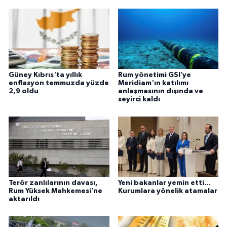
Güney Kıbrıs'ta yıllık
Rum yönetimi GSI’ye
enflasyon temmuzda yüzde
Meridiam'ın katılımı
2,9 oldu
anlaşmasının dışında ve
seyirci kaldı
Terör zanlılarının davası,
Yeni bakanlar yemin etti...
Rum Yüksek Mahkemesi’ne
Kurumlara yönelik atamalar
aktarıldı